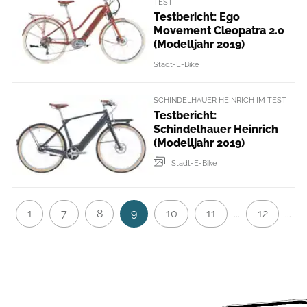
TEST
Testbericht: Ego
Movement Cleopatra 2.0
(Modelljahr 2019)
Stadt-E-Bike
SCHINDELHAUER HEINRICH IM TEST
Testbericht:
Schindelhauer Heinrich
(Modelljahr 2019)
Stadt-E-Bike
1
7
8
9
10
11
12
...
...