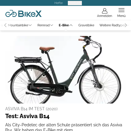
Hefte
Produkte
Anmelden
Menü
ws
Mountainbike
Rennrad
E-Bike
Gravelbike
Weitere Radtypen
ASVIVA B14 IM TEST (2020)
Test: Asviva B14
Als City-Pedelec der alten Schule präsentiert sich das Asviva
B14. Wir haben das E-Bike mit dem...