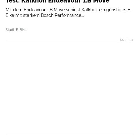
Test: Kalkhoff Endeavour 1.B Move
Mit dem Endeavour 1.B Move schickt Kalkhoff ein günstiges E-
Bike mit starkem Bosch Performance...
Stadt-E-Bike
ANZEIGE