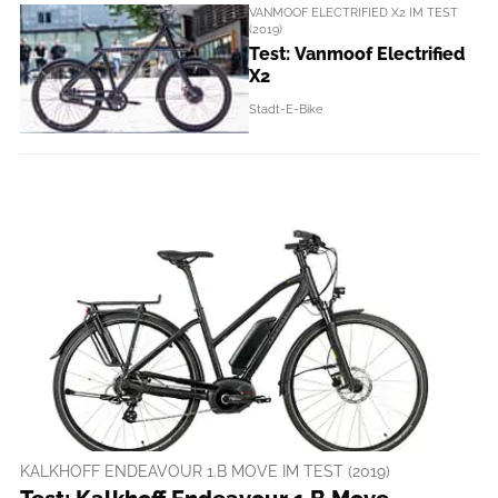
VANMOOF ELECTRIFIED X2 IM TEST
(2019)
Test: Vanmoof Electrified
X2
Stadt-E-Bike
KALKHOFF ENDEAVOUR 1.B MOVE IM TEST (2019)