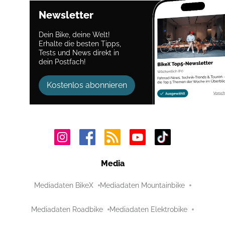
Newsletter
Dein Bike, deine Welt!
Erhalte die besten Tipps,
Tests und News direkt in
dein Postfach!
Kostenlos abonnieren
Media
Mediadaten BikeX
Mediadaten Mountainbike
Mediadaten Roadbike
Mediadaten Elektrobike