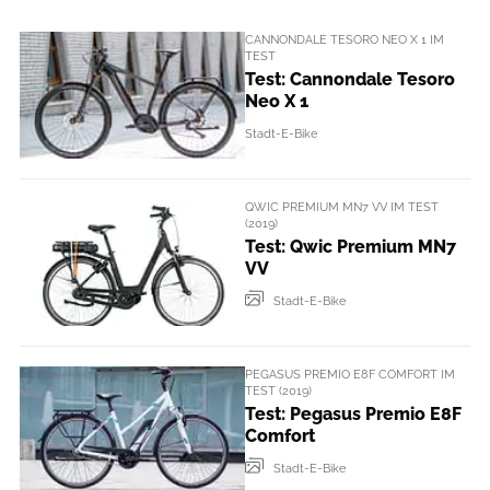
CANNONDALE TESORO NEO X 1 IM
TEST
Test: Cannondale Tesoro
Neo X 1
Stadt-E-Bike
QWIC PREMIUM MN7 VV IM TEST
(2019)
Test: Qwic Premium MN7
VV
Stadt-E-Bike
PEGASUS PREMIO E8F COMFORT IM
TEST (2019)
Test: Pegasus Premio E8F
Comfort
Stadt-E-Bike