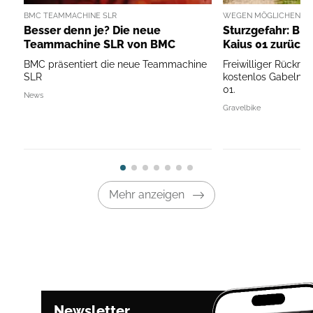
BMC TEAMMACHINE SLR
WEGEN MÖGLICHEN PR
Besser denn je? Die neue
Sturzgefahr: BMC
Teammachine SLR von BMC
Kaius 01 zurück
BMC präsentiert die neue Teammachine
Freiwilliger Rückru
SLR
kostenlos Gabeln d
01.
News
Gravelbike
Mehr anzeigen
Newsletter