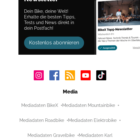
Dein Bike, deine Welt!
Erhalte die besten Tipps,
Tests und News direkt in
dein Postfach!
Kostenlos abonnieren
Media
Mediadaten BikeX
Mediadaten Mountainbike
Mediadaten Roadbike
Mediadaten Elektrobike
Mediadaten Gravelbike
Mediadaten Karl