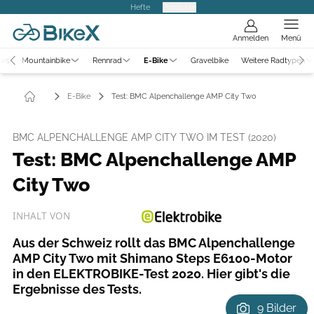
Hefte
Produkte
Anmelden
Menü
ews
Mountainbike
Rennrad
E-Bike
Gravelbike
Weitere Radtypen
E-Bike
Test: BMC Alpenchallenge AMP City Two
BMC ALPENCHALLENGE AMP CITY TWO IM TEST (2020)
Test: BMC Alpenchallenge AMP
City Two
INHALT VON
Aus der Schweiz rollt das BMC Alpenchallenge
AMP City Two mit Shimano Steps E6100-Motor
in den ELEKTROBIKE-Test 2020. Hier gibt's die
Ergebnisse des Tests.
9 Bilder