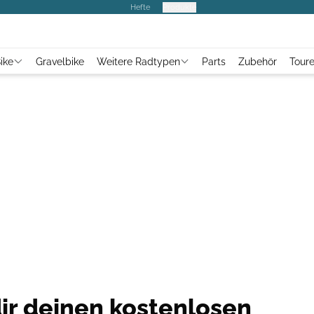
Hefte
Produkte
ike
Gravelbike
Weitere Radtypen
Parts
Zubehör
Tour
dir deinen kostenlosen