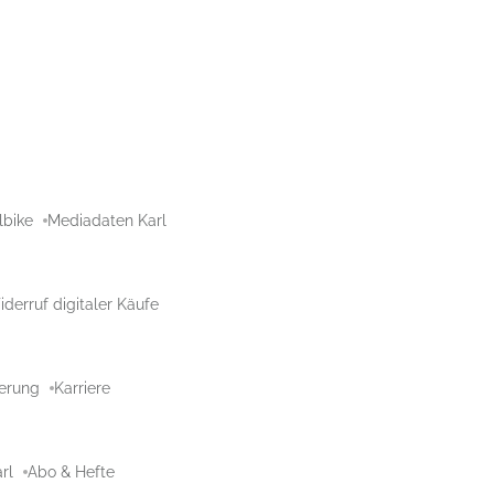
lbike
Mediadaten Karl
derruf digitaler Käufe
aerung
Karriere
rl
Abo & Hefte