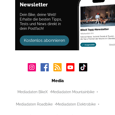
Newsletter
Dein Bike, deine Welt!
Erhalte die besten Tipps,
Tests und News direkt in
dein Postfach!
Kostenlos abonnieren
Media
Mediadaten BikeX
Mediadaten Mountainbike
Mediadaten Roadbike
Mediadaten Elektrobike