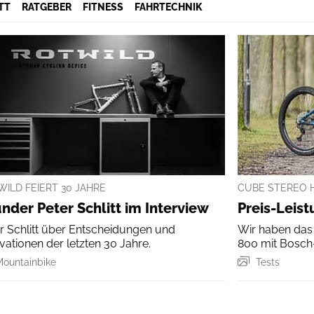
TT
RATGEBER
FITNESS
FAHRTECHNIK
ILD FEIERT 30 JAHRE
CUBE STEREO H
nder Peter Schlitt im Interview
Preis-Leis
r Schlitt über Entscheidungen und
Wir haben das
vationen der letzten 30 Jahre.
800 mit Bosch
ountainbike
Tests