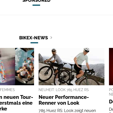
SPONSORED
BIKEX-NEWS
 FEMMES
NEUHEIT: LOOK 785 HUEZ RS
P
N
m neuen Tour-
Neuer Performance-
D
 erstmals eine
Renner von Look
rke
D
785 Huez RS: Look zeigt neuen