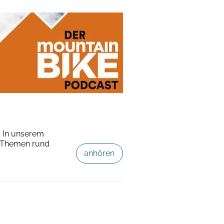
 In unserem
e Themen rund
anhören
Van Rysel RCR