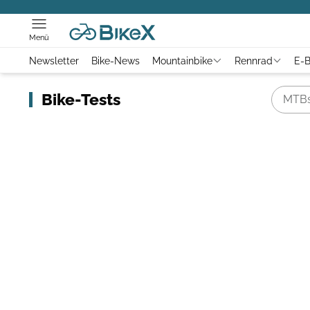
Menü
Newsletter
Bike-News
Mountainbike
Rennrad
E-B
Bike-Tests
MTB
ANZEIGE
VOM FIXIE ZUR E-BIKE-OFFENSIVE