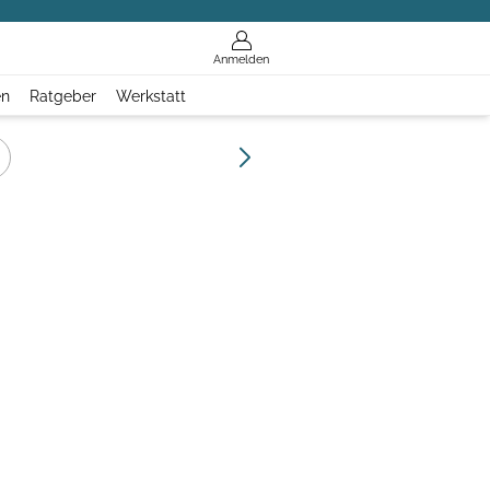
Anmelden
en
Ratgeber
Werkstatt
BIKEX-LESERWAHL 2026: DEI