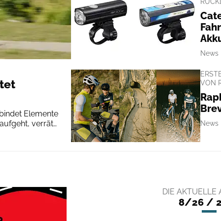
RÜCK
Cate
Fahr
Akk
News
ERSTE
tet
VON 
Rap
Brev
rbindet Elemente
ufgeht, verrät
News
DIE AKTUELLE
8/26 / 