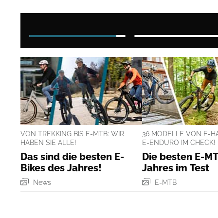
such bei Aventon in Münch
VON TREKKING BIS E-MTB: WIR
36 MODELLE VON E-HA
HABEN SIE ALLE!
E-ENDURO IM CHECK!
Das sind die besten E-
Die besten E-M
Bikes des Jahres!
Jahres im Test
News
E-MTB