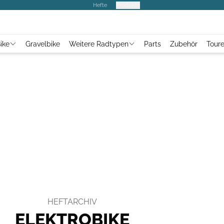
Hefte
Produkte
ike
Gravelbike
Weitere Radtypen
Parts
Zubehör
Tour
HEFTARCHIV
ELEKTROBIKE