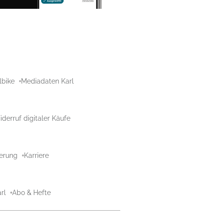
lbike
Mediadaten Karl
derruf digitaler Käufe
aerung
Karriere
rl
Abo & Hefte