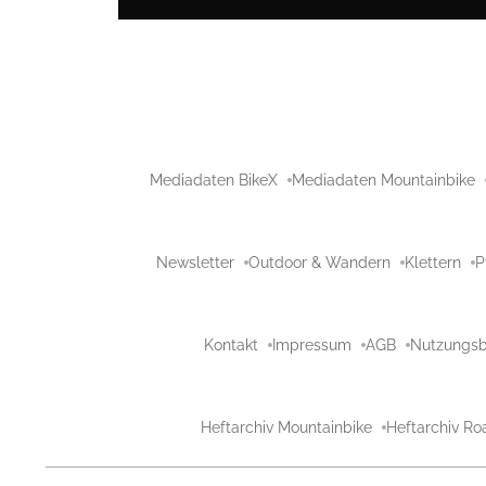
Mediadaten BikeX
Mediadaten Mountainbike
Newsletter
Outdoor & Wandern
Klettern
P
Kontakt
Impressum
AGB
Nutzungs
Heftarchiv Mountainbike
Heftarchiv Ro