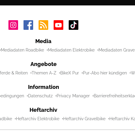
Media
Mediadaten Roadbike
Mediadaten Elektrobike
Mediadaten Grave
Angebote
ferde & Reiten
Themen A-Z
BikeX Pur
Pur-Abo hier kündigen
Wi
Information
bedingungen
Datenschutz
Privacy Manager
Barrierefreiheitserkl
Heftarchiv
adbike
Heftarchiv Elektrobike
Heftarchiv Gravelbike
Heftarchiv Ka