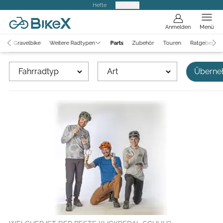
Hefte
Produkte
Anmelden
Menü
Gravelbike
Weitere Radtypen
Parts
Zubehör
Touren
Ratgeber
Fahrradtyp
Art
Überne