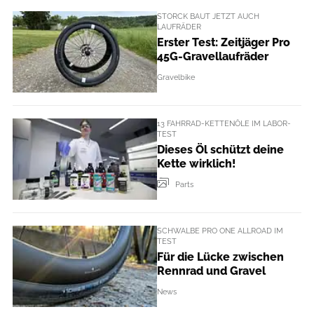
STORCK BAUT JETZT AUCH
LAUFRÄDER
Erster Test: Zeitjäger Pro
45G-Gravellaufräder
Gravelbike
13 FAHRRAD-KETTENÖLE IM LABOR-
TEST
Dieses Öl schützt deine
Kette wirklich!
Parts
SCHWALBE PRO ONE ALLROAD IM
TEST
Für die Lücke zwischen
Rennrad und Gravel
News