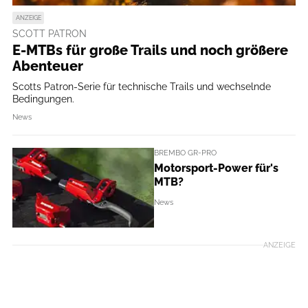
ANZEIGE
SCOTT PATRON
E-MTBs für große Trails und noch größere
Abenteuer
Scotts Patron-Serie für technische Trails und wechselnde
Bedingungen.
News
BREMBO GR-PRO
Motorsport-Power für's
MTB?
News
ANZEIGE