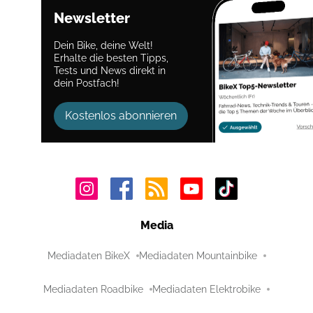
Newsletter
Dein Bike, deine Welt!
Erhalte die besten Tipps,
Tests und News direkt in
dein Postfach!
Kostenlos abonnieren
Media
Mediadaten BikeX
Mediadaten Mountainbike
Mediadaten Roadbike
Mediadaten Elektrobike