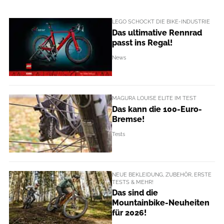
LEGO SCHOCKT DIE BIKE-INDUSTRIE
Das ultimative Rennrad
passt ins Regal!
News
MAGURA LOUISE ELITE IM TEST
Das kann die 100-Euro-
Bremse!
Tests
NEUE BEKLEIDUNG, ZUBEHÖR, ERSTE
TESTS & MEHR!
Das sind die
Mountainbike-Neuheiten
für 2026!