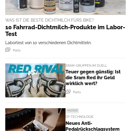
WAS IST DIE BESTE DICHTMILCH FÜRS BIKE?
10 Fahrrad-Dichtmilch-Produkte im Labor-
Test
Labortest von 10 verschiedenen Dichtmitteln.
Parts
SRAM-GRUPPEN IM DUELL
Teuer gegen günstig: Ist
die Sram Red ihr Geld
wirklich wert?
Parts
ANZEIGE
DF-TECHNOLOGIE
Neues Anti-
Pedalrückschlagsystem