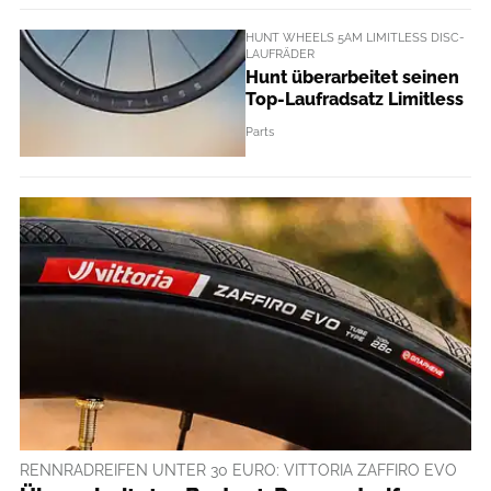
HUNT WHEELS 5AM LIMITLESS DISC-
LAUFRÄDER
Hunt überarbeitet seinen
Top-Laufradsatz Limitless
Parts
RENNRADREIFEN UNTER 30 EURO: VITTORIA ZAFFIRO EVO