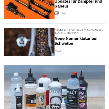
Updates für Dämpfer und
Gabeln
News
NEUES LINE-UP, NEUE MISCHUNGEN,
RADIAL-KARKASSE
Neue Nomenklatur bei
Schwalbe
News