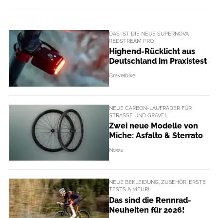
DAS IST DIE NEUE SUPERNOVA
REDSTREAM PRO
Highend-Rücklicht aus
Deutschland im Praxistest
Gravelbike
NEUE CARBON-LAUFRÄDER FÜR
STRASSE UND GRAVEL
Zwei neue Modelle von
Miche: Asfalto & Sterrato
News
NEUE BEKLEIDUNG, ZUBEHÖR, ERSTE
TESTS & MEHR!
Das sind die Rennrad-
Neuheiten für 2026!