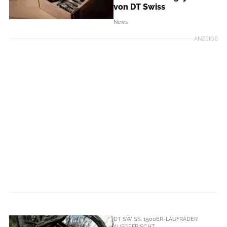
von DT Swiss
News
ANZEIGE
DT SWISS: 1500ER-LAUFRÄDER
AUFGEFRISCHT