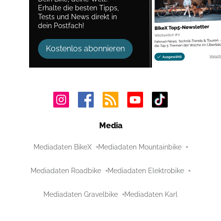
Erhalte die besten Tipps,
Tests und News direkt in
dein Postfach!
Kostenlos abonnieren
Media
Mediadaten BikeX
Mediadaten Mountainbike
Mediadaten Roadbike
Mediadaten Elektrobike
Mediadaten Gravelbike
Mediadaten Karl