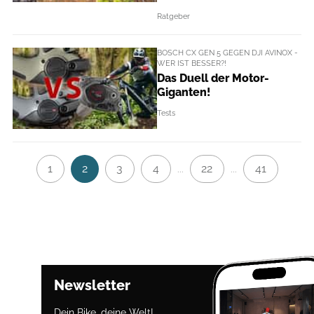
Ratgeber
BOSCH CX GEN 5 GEGEN DJI AVINOX -
WER IST BESSER?!
Das Duell der Motor-
Giganten!
Tests
1
2
3
4
22
41
...
...
Newsletter
Dein Bike, deine Welt!