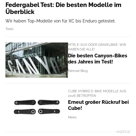
Federgabel Test: Die besten Modelle im
Überblick
Wir haben Top-Modelle von für XC bis Enduro getestet.
Tests
MTB, E-SUV ODER GRAVELBIKE: WIR
HABEN SIE ALLE!
Die besten Canyon-Bikes
des Jahres im Test!
Fahrrad Blog
CUBE HYBRID E-BIKE MODELLE AUS
2026 BETROFFEN
Erneut großer Rückruf bei
Cube!
News
ANZEIGE