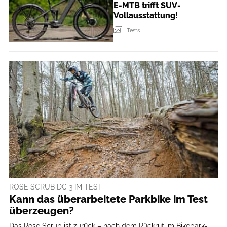
E-MTB trifft SUV-
Vollausstattung!
Tests
ROSE SCRUB DC 3 IM TEST
Kann das überarbeitete Parkbike im Test
überzeugen?
Das Rose Scrub ist zurück – nach dem Rückruf im Bikepark-