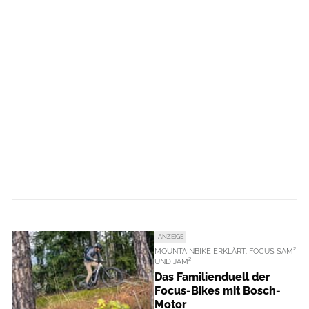
ANZEIGE
MOUNTAINBIKE ERKLÄRT: FOCUS SAM²
UND JAM²
Das Familienduell der
Focus-Bikes mit Bosch-
Motor