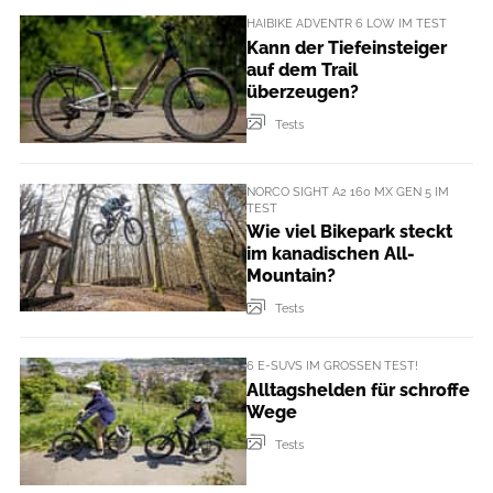
HAIBIKE ADVENTR 6 LOW IM TEST
Kann der Tiefeinsteiger
auf dem Trail
überzeugen?
Tests
NORCO SIGHT A2 160 MX GEN 5 IM
TEST
Wie viel Bikepark steckt
im kanadischen All-
Mountain?
Tests
6 E-SUVS IM GROSSEN TEST!
Alltagshelden für schroffe
Wege
Tests