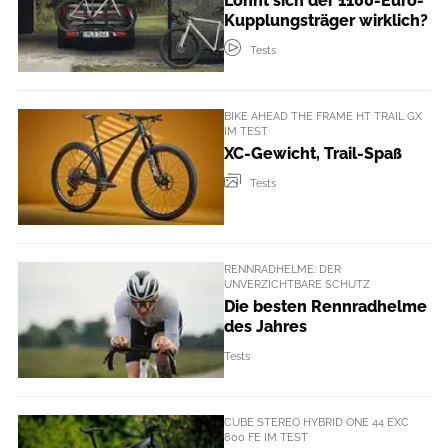
Lohnt sich der 1100-Euro-
Kupplungsträger wirklich?
Tests
BIKE AHEAD THE FRAME HT TRAIL GX
IM TEST
XC-Gewicht, Trail-Spaß
Tests
RENNRADHELME: DER
UNVERZICHTBARE SCHUTZ
Die besten Rennradhelme
des Jahres
Tests
CUBE STEREO HYBRID ONE 44 EXC
800 FE IM TEST