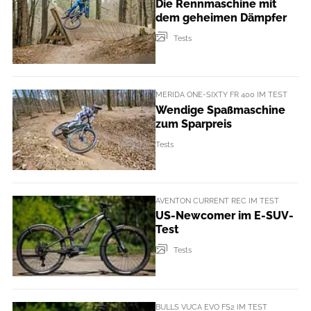
Die Rennmaschine mit
dem geheimen Dämpfer
Tests
MERIDA ONE-SIXTY FR 400 IM TEST
Wendige Spaßmaschine
zum Sparpreis
Tests
AVENTON CURRENT REC IM TEST
US-Newcomer im E-SUV-
Test
Tests
BULLS VUCA EVO FS2 IM TEST