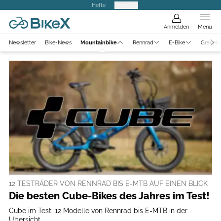
Hefte
Produkte
Anmelden
Menü
Newsletter
Bike-News
Mountainbike
Rennrad
E-Bike
Gravelb
12 TESTRÄDER VON RENNRAD BIS E-MTB AUF EINEN BLICK
Die besten Cube-Bikes des Jahres im Test!
Cube im Test: 12 Modelle von Rennrad bis E-MTB in der
Übersicht.