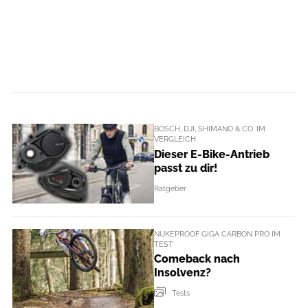
BOSCH, DJI, SHIMANO & CO. IM
VERGLEICH
Dieser E-Bike-Antrieb
passt zu dir!
Ratgeber
NUKEPROOF GIGA CARBON PRO IM
TEST
Comeback nach
Insolvenz?
Tests