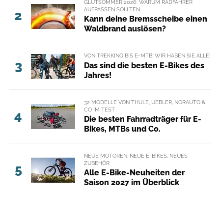
GLUTSOMMER 2026: WARUM RADFAHRER
AUFPASSEN SOLLTEN
2
Kann deine Bremsscheibe einen
Waldbrand auslösen?
VON TREKKING BIS E-MTB: WIR HABEN SIE ALLE!
3
Das sind die besten E-Bikes des
Jahres!
32 MODELLE VON THULE, UEBLER, NORAUTO &
CO IM TEST
4
Die besten Fahrradträger für E-
Bikes, MTBs und Co.
NEUE MOTOREN, NEUE E-BIKES, NEUES
ZUBEHÖR
5
Alle E-Bike-Neuheiten der
Saison 2027 im Überblick