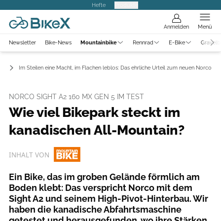
Hefte
Produkte
Anmelden
Menü
Newsletter
Bike-News
Mountainbike
Rennrad
E-Bike
Gravelb
ts
Im Steilen eine Macht, im Flachen leblos: Das ehrliche Urteil zum neuen Norco Sig
NORCO SIGHT A2 160 MX GEN 5 IM TEST
Wie viel Bikepark steckt im
kanadischen All-Mountain?
INHALT VON
Ein Bike, das im groben Gelände förmlich am
Boden klebt: Das verspricht Norco mit dem
Sight A2 und seinem High-Pivot-Hinterbau. Wir
haben die kanadische Abfahrtsmaschine
getestet und herausgefunden, wo ihre Stärken