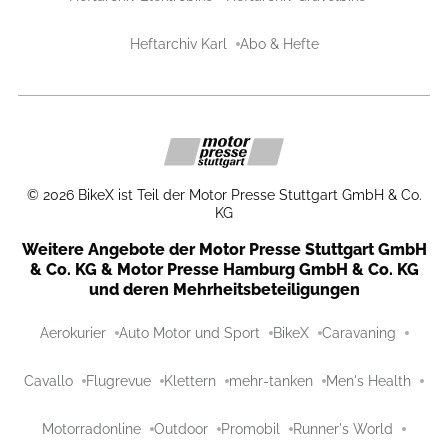
Heftarchiv Karl
Abo & Hefte
©
2026
BikeX ist Teil der Motor Presse Stuttgart GmbH & Co.
KG
Weitere Angebote der Motor Presse Stuttgart GmbH
& Co. KG & Motor Presse Hamburg GmbH & Co. KG
und deren Mehrheitsbeteiligungen
Aerokurier
Auto Motor und Sport
BikeX
Caravaning
Cavallo
Flugrevue
Klettern
mehr-tanken
Men's Health
Motorradonline
Outdoor
Promobil
Runner's World