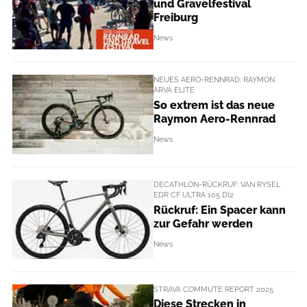
und Gravelfestival
Freiburg
News
NEUES AERO-RENNRAD: RAYMON
ARVA ELITE
So extrem ist das neue
Raymon Aero-Rennrad
News
DECATHLON-RÜCKRUF: VAN RYSEL
EDR CF ULTRA 105 DI2
Rückruf: Ein Spacer kann
zur Gefahr werden
News
STRAVA COMMUTE REPORT 2025
Diese Strecken in