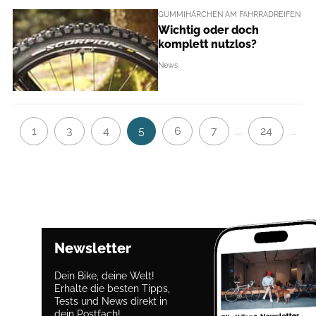
GUMMIHÄRCHEN AM FAHRRADREIFEN
Wichtig oder doch
komplett nutzlos?
News
1
3
4
5
6
7
24
...
...
Newsletter
Dein Bike, deine Welt!
Erhalte die besten Tipps,
Tests und News direkt in
dein Postfach!