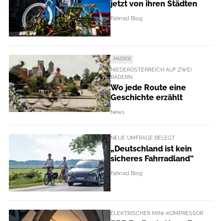
jetzt von ihren Städten
Fahrrad Blog
ANZEIGE
NIEDERÖSTERREICH AUF ZWEI
RÄDERN
Wo jede Route eine
Geschichte erzählt
News
NEUE UMFRAGE BELEGT
„Deutschland ist kein
sicheres Fahrradland“
Fahrrad Blog
ELEKTRISCHER MINI-KOMPRESSOR