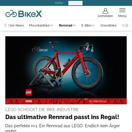
Hefte
Produkte
Anmelden
Menü
er
Bike-News
Mountainbike
Rennrad
E-Bike
Gravelbike
Weiter
LEGO SCHOCKT DIE BIKE-INDUSTRIE
Das ultimative Rennrad passt ins Regal!
Das perfekte n+1: Ein Rennrad aus LEGO. Endlich kein Ärger
mehr!