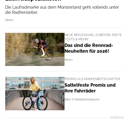
Die Laufradmarke aus dem Münsterland geht vollends unter
die Radhersteller.
News
NEUE BEKLEIDUNG, ZUBEHÖR, ERSTE
TESTS & MEHR!
Das sind die Rennrad-
Neuheiten für 2026!
News
PROMIS ALS MARKENBOTSCHAFTER
Sattelfeste Promis und
ihre Fahrräder
Bike-X Redaktionsbaum
ANZEIGE