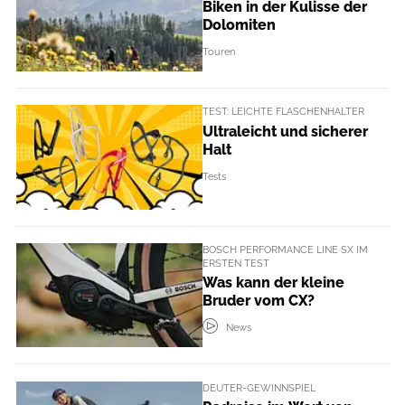
Biken in der Kulisse der
Dolomiten
Touren
TEST: LEICHTE FLASCHENHALTER
Ultraleicht und sicherer
Halt
Tests
BOSCH PERFORMANCE LINE SX IM
ERSTEN TEST
Was kann der kleine
Bruder vom CX?
News
DEUTER-GEWINNSPIEL