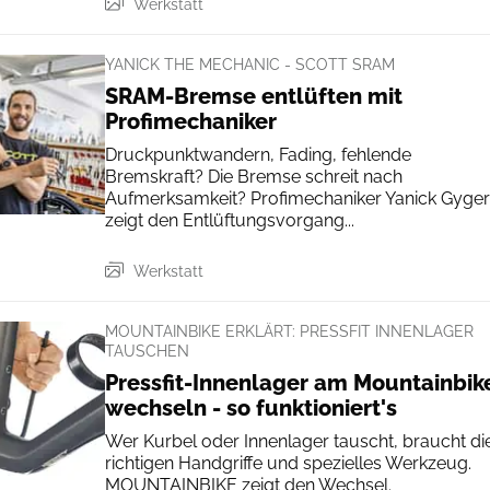
Werkstatt
YANICK THE MECHANIC - SCOTT SRAM
SRAM-Bremse entlüften mit
Profimechaniker
Druckpunktwandern, Fading, fehlende
Bremskraft? Die Bremse schreit nach
Aufmerksamkeit? Profimechaniker Yanick Gyger
zeigt den Entlüftungsvorgang...
Werkstatt
MOUNTAINBIKE ERKLÄRT: PRESSFIT INNENLAGER
TAUSCHEN
Pressfit-Innenlager am Mountainbik
wechseln - so funktioniert's
Wer Kurbel oder Innenlager tauscht, braucht di
richtigen Handgriffe und spezielles Werkzeug.
MOUNTAINBIKE zeigt den Wechsel.