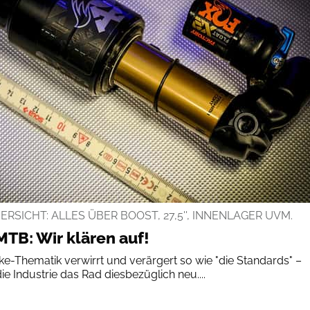
SICHT: ALLES ÜBER BOOST, 27,5'', INNENLAGER UVM.
TB: Wir klären auf!
e-Thematik verwirrt und verärgert so wie "die Standards" –
ie Industrie das Rad diesbezüglich neu....