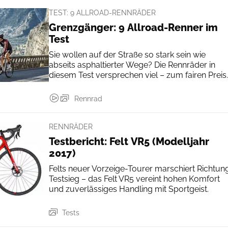
TEST: 9 ALLROAD-RENNRÄDER
Grenzgänger: 9 Allroad-Renner im
Test
Sie wollen auf der Straße so stark sein wie
abseits asphaltierter Wege? Die Rennräder in
diesem Test versprechen viel – zum fairen Preis.
Rennrad
RENNRÄDER
Testbericht: Felt VR5 (Modelljahr
2017)
Felts neuer Vorzeige-Tourer marschiert Richtun
Testsieg – das Felt VR5 vereint hohen Komfort
und zuverlässiges Handling mit Sportgeist.
Tests