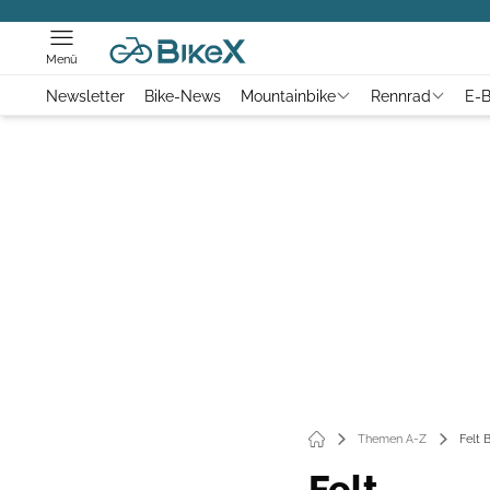
Menü
Newsletter
Bike-News
Mountainbike
Rennrad
E-B
Themen A-Z
Felt 
Felt