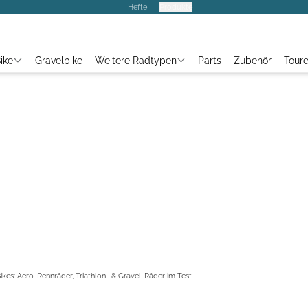
Hefte
Produkte
ike
Gravelbike
Weitere Radtypen
Parts
Zubehör
Tour
Bikes: Aero-Rennräder, Triathlon- & Gravel-Räder im Test