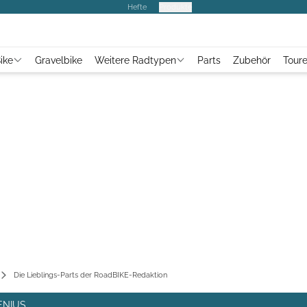
Hefte
Produkte
ike
Gravelbike
Weitere Radtypen
Parts
Zubehör
Tour
Die Lieblings-Parts der RoadBIKE-Redaktion
ENIUS