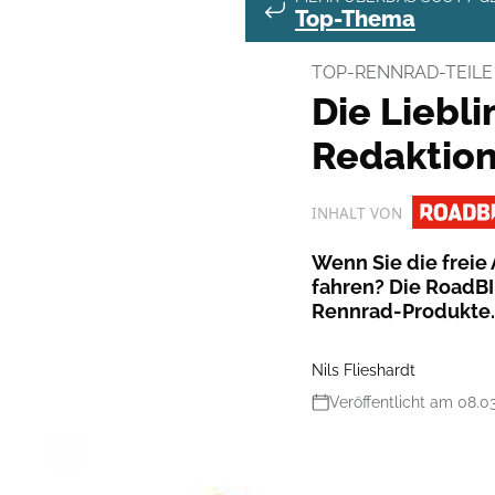
Top-Thema
TOP-RENNRAD-TEILE 
Die Liebl
Redaktio
INHALT VON
Wenn Sie die freie
fahren? Die RoadBI
Rennrad-Produkte.
Nils Flieshardt
Veröffentlicht am 08.0