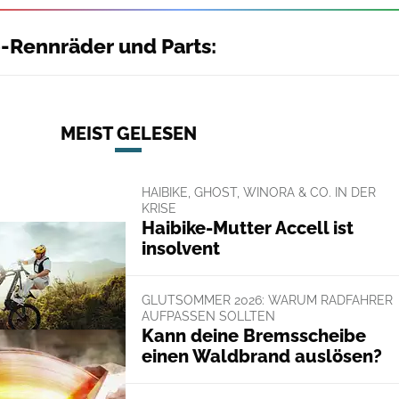
-Rennräder und Parts:
MEIST GELESEN
HAIBIKE, GHOST, WINORA & CO. IN DER
KRISE
Haibike-Mutter Accell ist
insolvent
GLUTSOMMER 2026: WARUM RADFAHRER
AUFPASSEN SOLLTEN
Kann deine Bremsscheibe
einen Waldbrand auslösen?