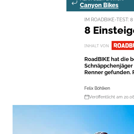
Canyon Bikes
IM ROADBIKE-TEST: 
8 Einstei
INHALT VON
RoadBIKE hat die 
Schnäppchenjäger g
Renner gefunden. R
Felix Böhlken
Veröffentlicht am 20.0