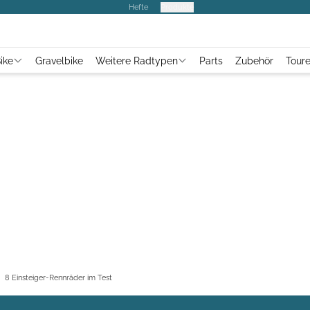
Hefte
Produkte
ike
Gravelbike
Weitere Radtypen
Parts
Zubehör
Tour
8 Einsteiger-Rennräder im Test