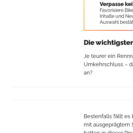
Verpasse ke
Favorisiere Bi
Inhalte und Ne
Auswahl bestät
Die wichtigste
Je teurer ein Rennra
Umkehrschluss – da
an?
Bestenfalls fällt e
mit ausgeprägtem Sp
hatten in dieser Pr