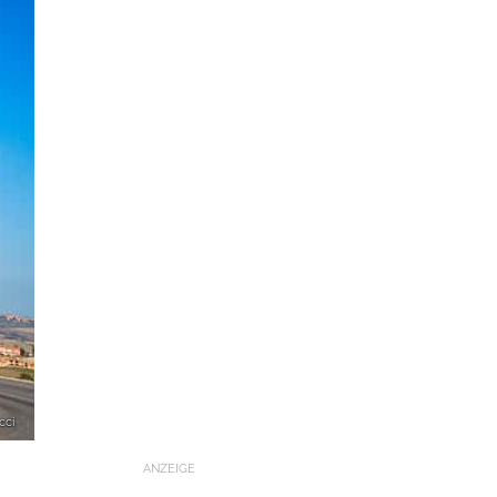
cci
ANZEIGE