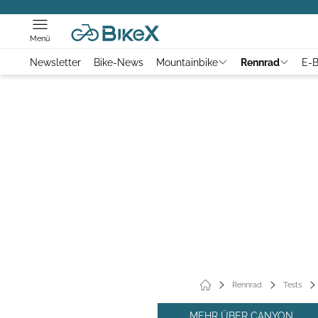
Menü
Newsletter
Bike-News
Mountainbike
Rennrad
E-B
Rennrad
Tests
MEHR ÜBER CANYON