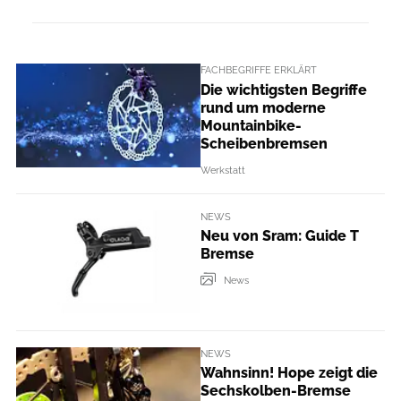
FACHBEGRIFFE ERKLÄRT
Die wichtigsten Begriffe
rund um moderne
Mountainbike-
Scheibenbremsen
Werkstatt
NEWS
Neu von Sram: Guide T
Bremse
News
NEWS
Wahnsinn! Hope zeigt die
Sechskolben-Bremse