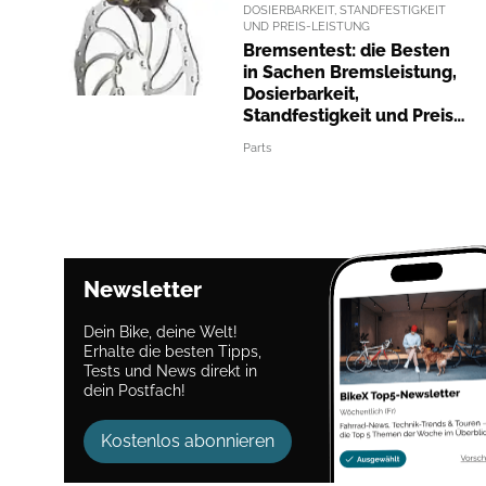
DOSIERBARKEIT, STANDFESTIGKEIT
UND PREIS-LEISTUNG
Bremsentest: die Besten
in Sachen Bremsleistung,
Dosierbarkeit,
Standfestigkeit und Preis-
Leistung
Parts
Newsletter
Dein Bike, deine Welt!
Erhalte die besten Tipps,
Tests und News direkt in
dein Postfach!
Kostenlos abonnieren