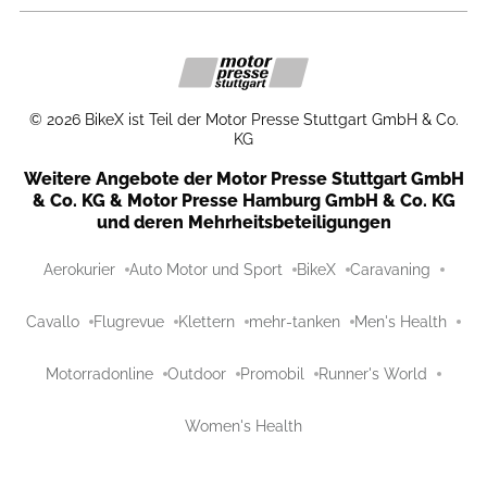
©
2026
BikeX ist Teil der Motor Presse Stuttgart GmbH & Co.
KG
Weitere Angebote der Motor Presse Stuttgart GmbH
& Co. KG & Motor Presse Hamburg GmbH & Co. KG
und deren Mehrheitsbeteiligungen
Aerokurier
Auto Motor und Sport
BikeX
Caravaning
Cavallo
Flugrevue
Klettern
mehr-tanken
Men's Health
Motorradonline
Outdoor
Promobil
Runner's World
Women's Health