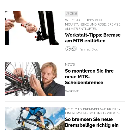
ANZEIGE
WERKSTATT-TIPPS VON
MOUNTAINBIKE UND ROSE: BREMSE
AM MTB ENTLÜFTEN
Werkstatt-Tipps: Bremse
am MTB entlüften
Fahrrad Blog
NEWS
So montieren Sie Ihre
neue MTB-
Scheibenbremse
Werkstatt
NEUE MTB-BREMSBELÄGE RICHTIG
EINBREMSEN - SO FUNKTIONIERT'S
So bremsen Sie neue
Bremsbeläge richtig ein