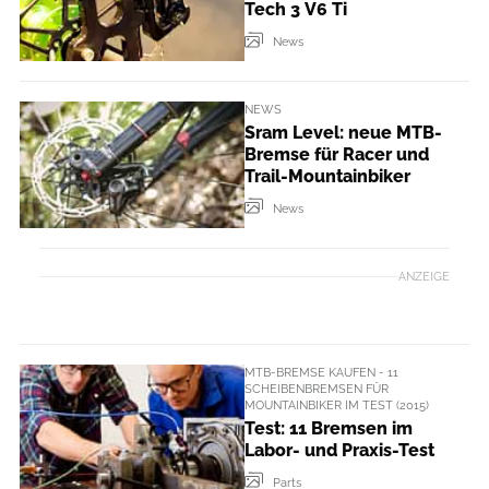
Tech 3 V6 Ti
News
NEWS
Sram Level: neue MTB-
Bremse für Racer und
Trail-Mountainbiker
News
ANZEIGE
MTB-BREMSE KAUFEN - 11
SCHEIBENBREMSEN FÜR
MOUNTAINBIKER IM TEST (2015)
Test: 11 Bremsen im
Labor- und Praxis-Test
Parts