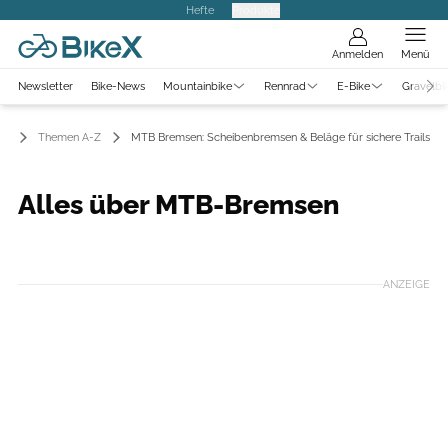
Hefte
Produkte
Anmelden
Menü
Newsletter
Bike-News
Mountainbike
Rennrad
E-Bike
Gravelbi
Themen A-Z
MTB Bremsen: Scheibenbremsen & Beläge für sichere Trails
Alles über MTB-Bremsen
Foto: Manfred Stromberg
ANZEIGE