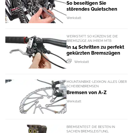
So beseitigen Sie
störendes Quietschen
Werkstatt
WERKSTATT: SO KÜRZEN SIE DIE
BREMSZÜGE AN IHREM MTB
In 14 Schritten zu perfekt
gekürzten Bremszügen
Werkstatt
MOUNTAINBIKE-LEXIKON: ALLES ÜBER
SCHEIBENBREMSEN
Bremsen von A-Z
Werkstatt
BREMSENTEST: DIE BESTEN IN
SACHEN BREMSLEISTUNG,