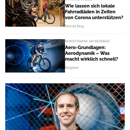
Wie lassen sich lokale
Fahrradläden in Zeiten
von Corona unterstützen?
Fahrrad Blog
AERODYNAMIK AM RENNRAD
Aero-Grundlagen:
Aerodynamik – Was
macht wirklich schnell?
Ratgeber