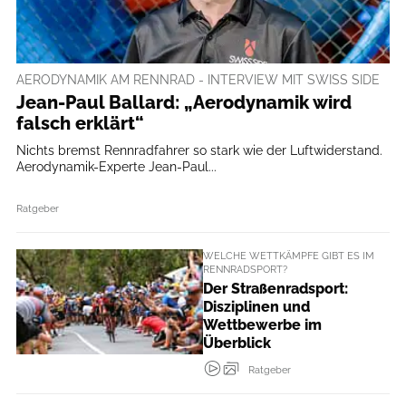
AERODYNAMIK AM RENNRAD - INTERVIEW MIT SWISS SIDE
Jean-Paul Ballard: „Aerodynamik wird
falsch erklärt“
Nichts bremst Rennradfahrer so stark wie der Luftwiderstand.
Aerodynamik-Experte Jean-Paul...
Ratgeber
WELCHE WETTKÄMPFE GIBT ES IM
RENNRADSPORT?
Der Straßenradsport:
Disziplinen und
Wettbewerbe im
Überblick
Ratgeber