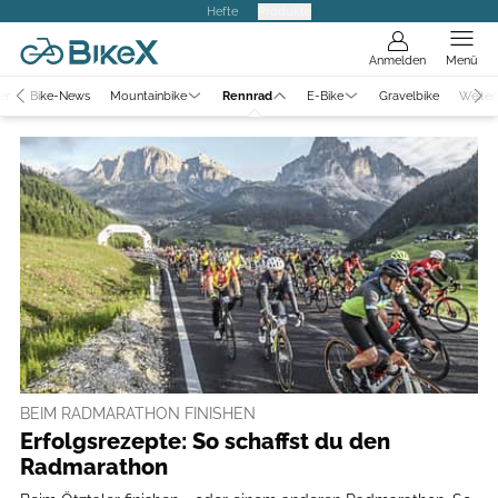
Hefte
Produkte
Anmelden
Menü
er
Bike-News
Mountainbike
Rennrad
E-Bike
Gravelbike
Weiter
BEIM RADMARATHON FINISHEN
Erfolgsrezepte: So schaffst du den
Radmarathon