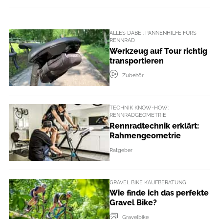
ALLES DABEI: PANNENHILFE FÜRS
RENNRAD
Werkzeug auf Tour richtig
transportieren
Zubehör
TECHNIK KNOW-HOW:
RENNRADGEOMETRIE
Rennradtechnik erklärt:
Rahmengeometrie
Ratgeber
GRAVEL BIKE KAUFBERATUNG
Wie finde ich das perfekte
Gravel Bike?
Gravelbike