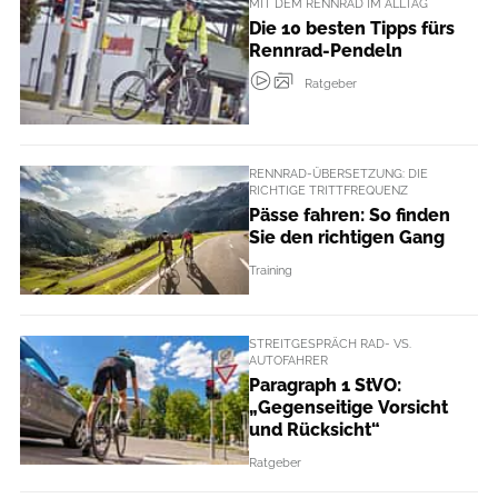
MIT DEM RENNRAD IM ALLTAG
Die 10 besten Tipps fürs
Rennrad-Pendeln
Ratgeber
RENNRAD-ÜBERSETZUNG: DIE
RICHTIGE TRITTFREQUENZ
Pässe fahren: So finden
Sie den richtigen Gang
Training
STREITGESPRÄCH RAD- VS.
AUTOFAHRER
Paragraph 1 StVO:
„Gegenseitige Vorsicht
und Rücksicht“
Ratgeber