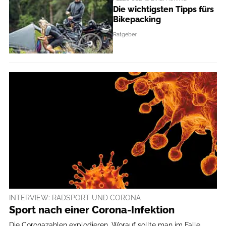
Die wichtigsten Tipps fürs
Bikepacking
Ratgeber
INTERVIEW: RADSPORT UND CORONA
Sport nach einer Corona-Infektion
Die Coronazahlen explodieren. Worauf sollte man im Falle