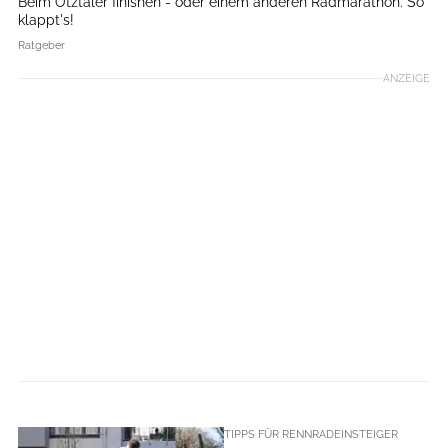
Beim Ötztaler finishen - oder einem anderen Radmarathon. So
klappt's!
Ratgeber
ANZEIGE
TIPPS FÜR RENNRADEINSTEIGER