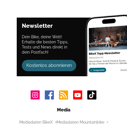
Newsletter
Dein Bike, deine Welt!
Erhalte die besten Tipps,
Tests und News direkt in
dein Postfach!
Kostenlos abonnieren
Media
Mediadaten BikeX
Mediadaten Mountainbike