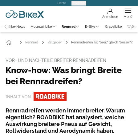
Hefte
Produkte
Anmelden
Menü
er
Bike-News
Mountainbike
Rennrad
E-Bike
Gravelbike
Weiter
Rennrad
Ratgeber
Rennradreifen: Ist "breit" gleich "besser"?
VOR- UND NACHTEILE BREITER RENNRADEIFEN
Know-how: Was bringt Breite
bei Rennradreifen?
INHALT VON
Rennradreifen werden immer breiter. Warum
eigentlich? ROADBIKE hat analysiert, welche
Auswirkung breitere Pneus auf Gewicht,
Rollwiderstand und Aerodynamik haben.