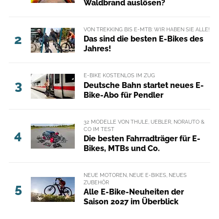
Waldbrand auslösen?
VON TREKKING BIS E-MTB: WIR HABEN SIE ALLE!
2
Das sind die besten E-Bikes des
Jahres!
E-BIKE KOSTENLOS IM ZUG
3
Deutsche Bahn startet neues E-
Bike-Abo für Pendler
32 MODELLE VON THULE, UEBLER, NORAUTO &
CO IM TEST
4
Die besten Fahrradträger für E-
Bikes, MTBs und Co.
NEUE MOTOREN, NEUE E-BIKES, NEUES
ZUBEHÖR
5
Alle E-Bike-Neuheiten der
Saison 2027 im Überblick