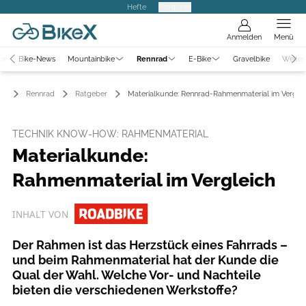
Hefte
Produkte
Anmelden
Menü
er
Bike-News
Mountainbike
Rennrad
E-Bike
Gravelbike
Weiter
Rennrad
Ratgeber
Materialkunde: Rennrad-Rahmenmaterial im Verglei
TECHNIK KNOW-HOW: RAHMENMATERIAL
Materialkunde:
Rahmenmaterial im Vergleich
INHALT VON
Der Rahmen ist das Herzstück eines Fahrrads –
und beim Rahmenmaterial hat der Kunde die
Qual der Wahl. Welche Vor- und Nachteile
bieten die verschiedenen Werkstoffe?