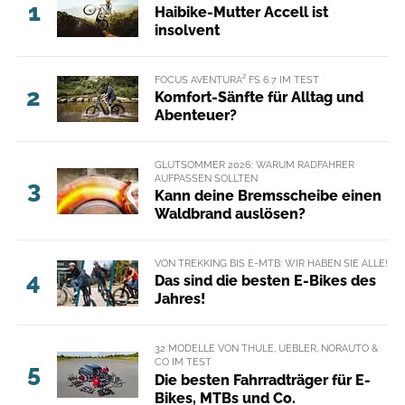
1
Haibike-Mutter Accell ist
insolvent
FOCUS AVENTURA² FS 6.7 IM TEST
2
Komfort-Sänfte für Alltag und
Abenteuer?
GLUTSOMMER 2026: WARUM RADFAHRER
AUFPASSEN SOLLTEN
3
Kann deine Bremsscheibe einen
Waldbrand auslösen?
VON TREKKING BIS E-MTB: WIR HABEN SIE ALLE!
4
Das sind die besten E-Bikes des
Jahres!
32 MODELLE VON THULE, UEBLER, NORAUTO &
CO IM TEST
5
Die besten Fahrradträger für E-
Bikes, MTBs und Co.