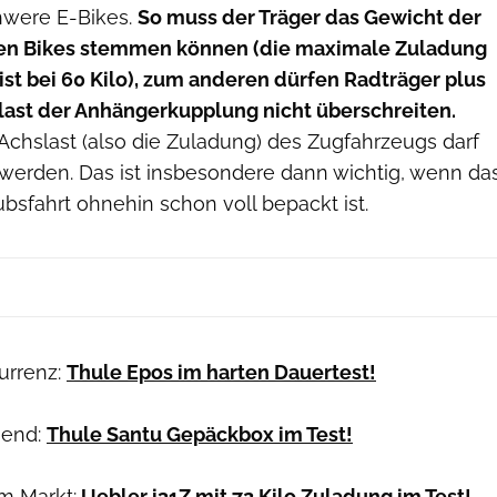
hwere E-Bikes.
So muss der Träger das Gewicht der
den Bikes stemmen können (die maximale Zuladung
ist bei 60 Kilo), zum anderen dürfen Radträger plus
last der Anhängerkupplung nicht überschreiten.
Achslast (also die Zuladung) des Zugfahrzeugs darf
 werden. Das ist insbesondere dann wichtig, wenn da
ubsfahrt ohnehin schon voll bepackt ist.
urrenz:
Thule Epos im harten Dauertest!
nend:
Thule Santu Gepäckbox im Test!
im Markt:
Uebler i31Z mit 72 Kilo Zuladung im Test!