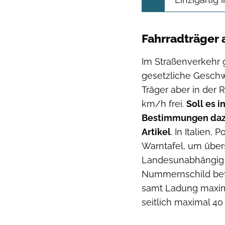
Fahrradträger 
Im Straßenverkehr g
gesetzliche Geschw
Träger aber in der 
km/h frei.
Soll es 
Bestimmungen dazu
Artikel
. In Italien
Warntafel, um übe
Landesunabhängig 
Nummernschild befe
samt Ladung maxima
seitlich maximal 40