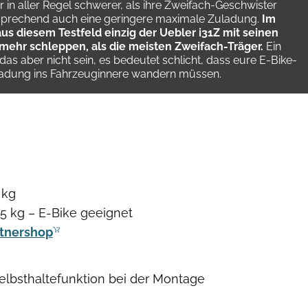
 in aller Regel schwerer, als ihre Zweifach-Geschwister
ntsprechend auch eine geringere maximale Zuladung.
Im
us diesem Testfeld einzig der Uebler i31Z mit seinen
mehr schleppen, als die meisten Zweifach-Träger.
Ein
as aber nicht sein, es bedeutet schlicht, dass eure E-Bike-
eladung ins Fahrzeuginnere wandern müssen.
Arturo Rivas
 kg
5 kg – E-Bike geeignet
rtnershop
Selbsthaltefunktion bei der Montage