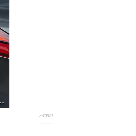
ert
ANZEIGE