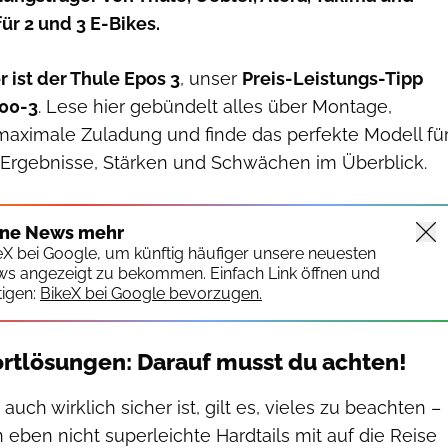
ür 2 und 3 E-Bikes.
r ist der Thule Epos 3
, unser
Preis-Leistungs-Tipp
200-3
. Lese hier gebündelt alles über Montage,
 maximale Zuladung und finde das perfekte Modell fü
e Ergebnisse, Stärken und Schwächen im Überblick.
ine News mehr
keX bei Google, um künftig häufiger unsere neuesten
ws angezeigt zu bekommen. Einfach Link öffnen und
igen:
BikeX bei Google bevorzugen.
rtlösungen: Darauf musst du achten!
auch wirklich sicher ist, gilt es, vieles zu beachten –
eben nicht superleichte Hardtails mit auf die Reise