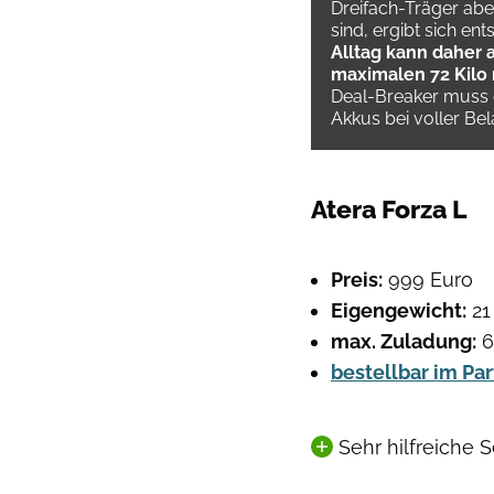
Dreifach-Träger aber
sind, ergibt sich e
Alltag kann daher a
maximalen 72 Kilo 
Deal-Breaker muss d
Akkus bei voller B
Atera Forza L
Preis:
999 Euro
Eigengewicht:
21
max. Zuladung:
6
bestellbar im Pa
Sehr hilfreiche 