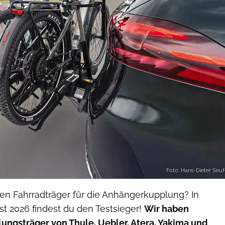
Foto: Hans-Dieter Seuf
en Fahrradträger für die Anhängerkupplung? In
t 2026 findest du den Testsieger!
Wir haben
ungsträger von Thule, Uebler, Atera, Yakima und