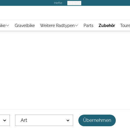
Hefte
Produkte
ike
Gravelbike
Weitere Radtypen
Parts
Zubehör
Tour
Art
Übernehmen