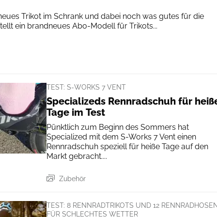
neues Trikot im Schrank und dabei noch was gutes für die
ellt ein brandneues Abo-Modell für Trikots...
TEST: S-WORKS 7 VENT
Specializeds Rennradschuh für heiß
Tage im Test
Pünktlich zum Beginn des Sommers hat
Specialized mit dem S-Works 7 Vent einen
Rennradschuh speziell für heiße Tage auf den
Markt gebracht....
Zubehör
TEST: 8 RENNRADTRIKOTS UND 12 RENNRADHOSE
FÜR SCHLECHTES WETTER