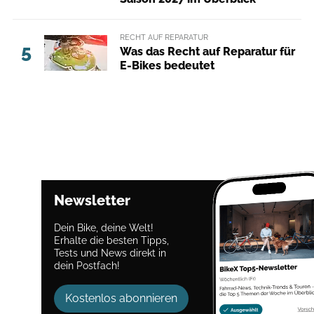
RECHT AUF REPARATUR
5
Was das Recht auf Reparatur für
E-Bikes bedeutet
Newsletter
Dein Bike, deine Welt!
Erhalte die besten Tipps,
Tests und News direkt in
dein Postfach!
Kostenlos abonnieren