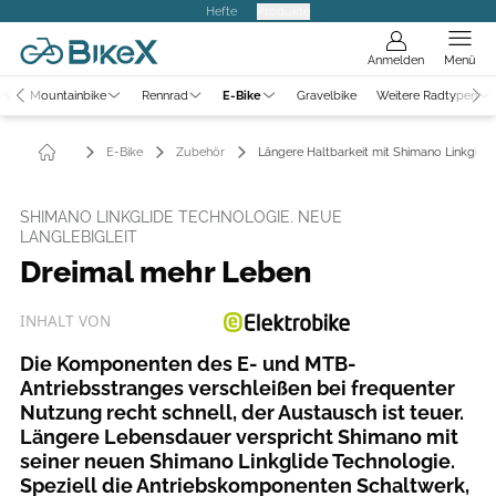
Hefte
Produkte
Anmelden
Menü
ws
Mountainbike
Rennrad
E-Bike
Gravelbike
Weitere Radtypen
E-Bike
Zubehör
Längere Haltbarkeit mit Shimano Linkglide
SHIMANO LINKGLIDE TECHNOLOGIE. NEUE
LANGLEBIGLEIT
Dreimal mehr Leben
INHALT VON
Die Komponenten des E- und MTB-
Antriebsstranges verschleißen bei frequenter
Nutzung recht schnell, der Austausch ist teuer.
Längere Lebensdauer verspricht Shimano mit
seiner neuen Shimano Linkglide Technologie.
Speziell die Antriebskomponenten Schaltwerk,