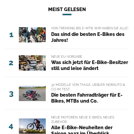
MEIST GELESEN
VON TREKKING BIS E-MTB: WIR HABEN SIE ALLE!
1
Das sind die besten E-Bikes des
Jahres!
NEUE EU-VORGABE
2
Was sich jetzt für E-Bike-Besitzer
still und leise ändert
32 MODELLE VON THULE, UEBLER, NORAUTO &
CO IM TEST
3
Die besten Fahrradträger für E-
Bikes, MTBs und Co.
NEUE MOTOREN, NEUE E-BIKES, NEUES
ZUBEHÖR
4
Alle E-Bike-Neuheiten der
Saison 2027 im Überblick