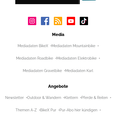
Media
Mediadaten BikeX
Mediadaten Mountainbike
Mediadaten Roadbike
Mediadaten Elektrobike
Mediadaten Gravelbike
Mediadaten Karl
Angebote
Newsletter
Outdoor & Wandern
Klettern
Pferde & Reiten
Themen A-Z
BikeX Pur
Pur-Abo hier kündigen