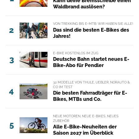
Kann deine Bremsscheibe einen
Waldbrand auslösen?
VON TREKKING BIS E-MTB: WIR HABEN SIE ALLE!
2
Das sind die besten E-Bikes des
Jahres!
E-BIKE KOSTENLOS IM ZUG
3
Deutsche Bahn startet neues E-
Bike-Abo für Pendler
32 MODELLE VON THULE, UEBLER, NORAUTO &
CO IM TEST
4
Die besten Fahrradträger für E-
Bikes, MTBs und Co.
NEUE MOTOREN, NEUE E-BIKES, NEUES
ZUBEHÖR
5
Alle E-Bike-Neuheiten der
Saison 2027 im Überblick