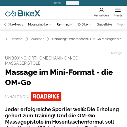
Hefte
Produkte
Anmelden
Menü
er
Bike-News
Mountainbike
Rennrad
E-Bike
Gravelbike
Weiter
Rennrad
Zubehör
Unboxing: Orthomechanik OM-Go Massagepistole
Anzeige
UNBOXING: ORTHOMECHANIK OM-GO
MASSAGEPISTOLE
Massage im Mini-Format - die
OM-Go
INHALT VON
Jeder erfolgreiche Sportler weiß: Die Erholung
gehört zum Training! Und die OM-Go
Massagepistole im Hosentaschenformat soll