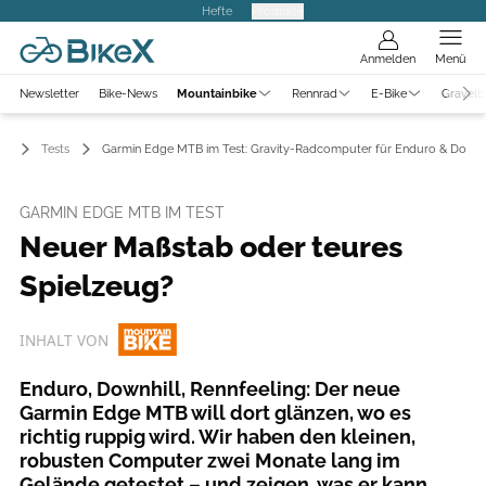
Hefte
Produkte
Anmelden
Menü
Newsletter
Bike-News
Mountainbike
Rennrad
E-Bike
Gravelb
ke
Tests
Garmin Edge MTB im Test: Gravity-Radcomputer für Enduro & Downhi
GARMIN EDGE MTB IM TEST
Neuer Maßstab oder teures
Spielzeug?
INHALT VON
Enduro, Downhill, Rennfeeling: Der neue
Garmin Edge MTB will dort glänzen, wo es
richtig ruppig wird. Wir haben den kleinen,
robusten Computer zwei Monate lang im
Gelände getestet – und zeigen, was er kann