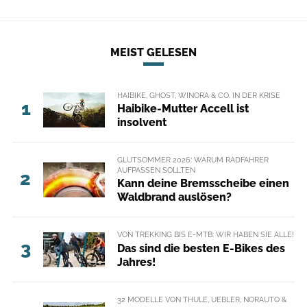
MEIST GELESEN
HAIBIKE, GHOST, WINORA & CO. IN DER KRISE
1
Haibike-Mutter Accell ist
insolvent
GLUTSOMMER 2026: WARUM RADFAHRER
AUFPASSEN SOLLTEN
2
Kann deine Bremsscheibe einen
Waldbrand auslösen?
VON TREKKING BIS E-MTB: WIR HABEN SIE ALLE!
3
Das sind die besten E-Bikes des
Jahres!
32 MODELLE VON THULE, UEBLER, NORAUTO &