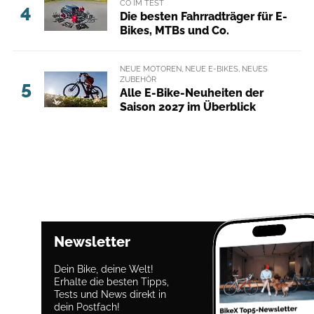
CO IM TEST
4
Die besten Fahrradträger für E-
Bikes, MTBs und Co.
NEUE MOTOREN, NEUE E-BIKES, NEUES
ZUBEHÖR
5
Alle E-Bike-Neuheiten der
Saison 2027 im Überblick
Newsletter
Dein Bike, deine Welt!
Erhalte die besten Tipps,
Tests und News direkt in
dein Postfach!