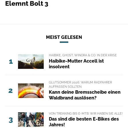
Elemnt Bolt 3
MEIST GELESEN
HAIBIKE, GHOST, WINORA & CO. IN DER KRISE
1
Haibike-Mutter Accell ist
insolvent
GLUTSOMMER 2026: WARUM RADFAHRER
AUFPASSEN SOLLTEN
2
Kann deine Bremsscheibe einen
Waldbrand auslösen?
VON TREKKING BIS E-MTB: WIR HABEN SIE ALLE!
3
Das sind die besten E-Bikes des
Jahres!