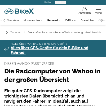
Hefte
Produkte
Anmelden
Menü
er
Bike-News
Mountainbike
Rennrad
E-Bike
Gravelbike
Weiter
rad
Zubehör
Die 2026er Radcomputer von Wahoo in der großen Übersicht
ALLES ÜBER FAHRRAD & E-BIKE-GPS-GERÄTE
Alles über GPS-Geräte für dein E-Bike und
Fahrrad!
DIESER WAHOO PASST ZU DIR!
Die Radcomputer von Wahoo in
der großen Übersicht
Ein guter GPS-Radcomputer zeigt die
wichtigsten Daten übersichtlich an und
navigiert den Fahrer im Idealfall auch auf