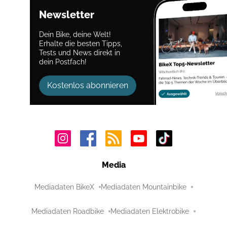
Newsletter
Dein Bike, deine Welt!
Erhalte die besten Tipps,
Tests und News direkt in
dein Postfach!
Kostenlos abonnieren
Media
Mediadaten BikeX
Mediadaten Mountainbike
Mediadaten Roadbike
Mediadaten Elektrobike