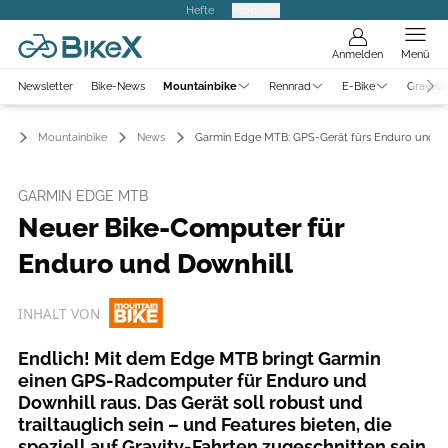
Hefte
Produkte
Anmelden
Menü
Newsletter
Bike-News
Mountainbike
Rennrad
E-Bike
Gravelb
Mountainbike
News
Garmin Edge MTB: GPS-Gerät fürs Enduro und D
GARMIN EDGE MTB
Neuer Bike-Computer für
Enduro und Downhill
INHALT VON
Endlich! Mit dem Edge MTB bringt Garmin
einen GPS-Radcomputer für Enduro und
Downhill raus. Das Gerät soll robust und
trailtauglich sein – und Features bieten, die
speziell auf Gravity-Fahrten zugeschnitten sein