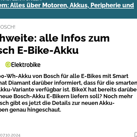
m: Alles über Motoren, Akkus, Peripherie und
BOSCH!
hweite: alle Infos zum
ch E-Bike-Akku
0-Wh-Akku von Bosch für alle E-Bikes mit Smart
hat Diamant darüber informiert, dass für die smarte
ku-Variante verfügbar ist. BikeX hat bereits darübe
 neue Bosch-Akku E-Bikern liefern soll? Noch mehr
ch gibt es jetzt die Details zur neuen Akku-
ben genau hingeschaut.
 07.10.2024