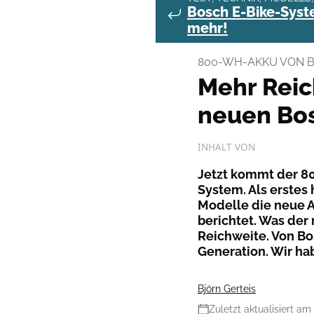
Bosch E-Bike-Syste
mehr!
800-WH-AKKU VON 
Mehr Reic
neuen Bos
INHALT VON
Jetzt kommt der 80
System. Als erstes 
Modelle die neue Ak
berichtet. Was der
Reichweite. Von Bos
Generation. Wir ha
Björn Gerteis
Zuletzt aktualisiert am