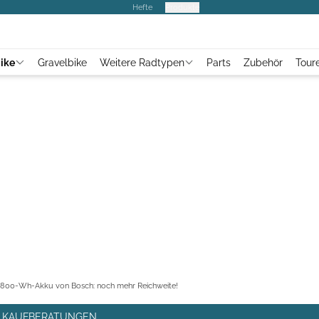
Hefte
Produkte
ike
Gravelbike
Weitere Radtypen
Parts
Zubehör
Tour
800-Wh-Akku von Bosch: noch mehr Reichweite!
E, KAUFBERATUNGEN