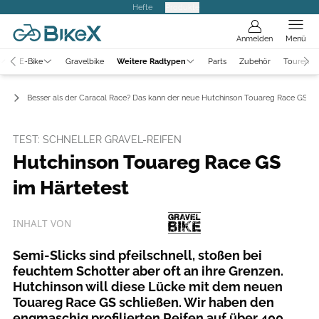
Hefte
Produkte
Anmelden
Menü
E-Bike
Gravelbike
Weitere Radtypen
Parts
Zubehör
Touren
ke
Besser als der Caracal Race? Das kann der neue Hutchinson Touareg Race GS Gr
TEST: SCHNELLER GRAVEL-REIFEN
Hutchinson Touareg Race GS
im Härtetest
INHALT VON
Semi-Slicks sind pfeilschnell, stoßen bei
feuchtem Schotter aber oft an ihre Grenzen.
Hutchinson will diese Lücke mit dem neuen
Touareg Race GS schließen. Wir haben den
engmaschig profilierten Reifen auf über 400