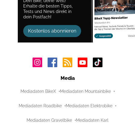
Dein Bike, deine Welt!
Erhalte die besten Tipps,
Tests und News direkt in
dein Postfach!
Kostenlos abonnieren
Media
Mediadaten BikeX
Mediadaten Mountainbike
Mediadaten Roadbike
Mediadaten Elektrobike
Mediadaten Gravelbike
Mediadaten Karl