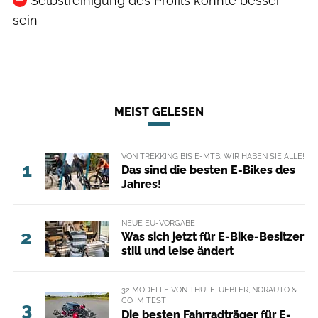
Selbstreinigung des Profils könnte besser
sein
MEIST GELESEN
VON TREKKING BIS E-MTB: WIR HABEN SIE ALLE!
1
Das sind die besten E-Bikes des
Jahres!
NEUE EU-VORGABE
2
Was sich jetzt für E-Bike-Besitzer
still und leise ändert
32 MODELLE VON THULE, UEBLER, NORAUTO &
CO IM TEST
3
Die besten Fahrradträger für E-