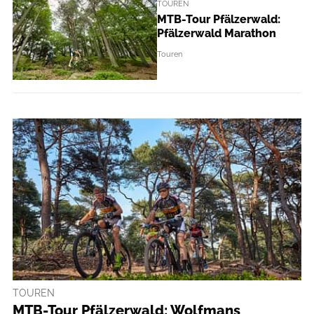
TOUREN
MTB-Tour Pfälzerwald:
Pfälzerwald Marathon
Touren
TOUREN
MTB-Tour Pfälzerwald: Wolfmans