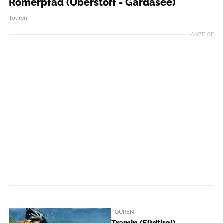
Römerpfad (Oberstorf - Gardasee)
Touren
ANZEIGE
TOUREN
Tramin (Südtirol)