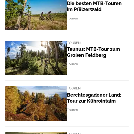
Die besten MTB-Touren
im Pfälzerwald
Touren
TOUREN
Taunus: MTB-Tour zum
Großen Feldberg
Touren
TOUREN
Berchtesgadener Land:
Tour zur Kührointalm
Touren