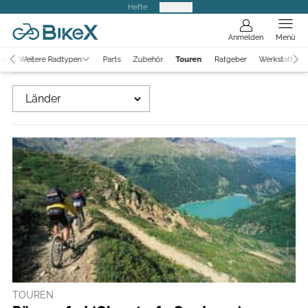
Hefte
Produkte
Anmelden
Menü
ke
Weitere Radtypen
Parts
Zubehör
Touren
Ratgeber
Werkstatt
Länder
TOUREN