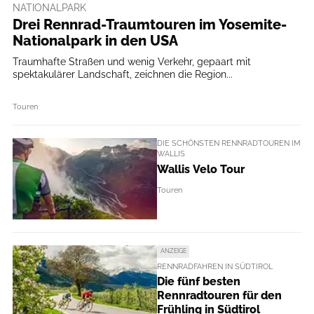
NATIONALPARK
Drei Rennrad-Traumtouren im Yosemite-
Nationalpark in den USA
Traumhafte Straßen und wenig Verkehr, gepaart mit
spektakulärer Landschaft, zeichnen die Region...
Touren
DIE SCHÖNSTEN RENNRADTOUREN IM
WALLIS
Wallis Velo Tour
Touren
ANZEIGE
RENNRADFAHREN IN SÜDTIROL
Die fünf besten
Rennradtouren für den
Frühling in Südtirol