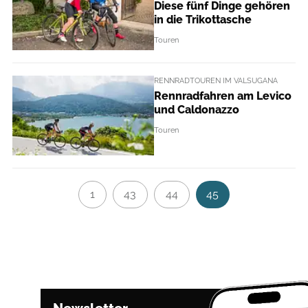
Diese fünf Dinge gehören
in die Trikottasche
Touren
RENNRADTOUREN IM VALSUGANA
Rennradfahren am Levico
und Caldonazzo
Touren
1
43
44
45