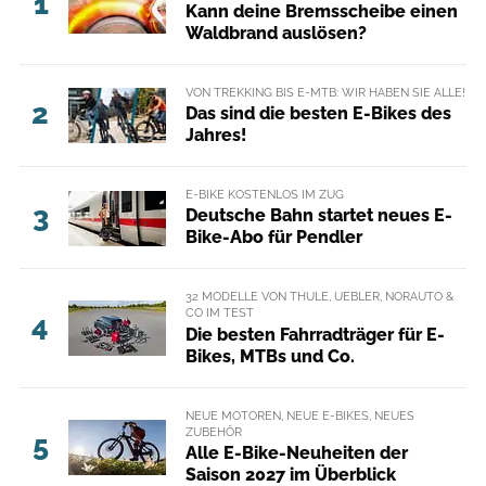
1
Kann deine Bremsscheibe einen
Waldbrand auslösen?
VON TREKKING BIS E-MTB: WIR HABEN SIE ALLE!
2
Das sind die besten E-Bikes des
Jahres!
E-BIKE KOSTENLOS IM ZUG
3
Deutsche Bahn startet neues E-
Bike-Abo für Pendler
32 MODELLE VON THULE, UEBLER, NORAUTO &
CO IM TEST
4
Die besten Fahrradträger für E-
Bikes, MTBs und Co.
NEUE MOTOREN, NEUE E-BIKES, NEUES
ZUBEHÖR
5
Alle E-Bike-Neuheiten der
Saison 2027 im Überblick