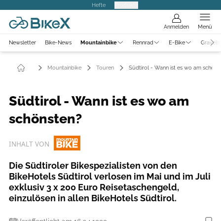
Hefte
Produkte
Anmelden
Menü
Newsletter
Bike-News
Mountainbike
Rennrad
E-Bike
Gravelb
Mountainbike
Touren
Südtirol - Wann ist es wo am schöns
Südtirol - Wann ist es wo am
schönsten?
INHALT VON
Die Südtiroler Bikespezialisten von den
BikeHotels Südtirol verlosen im Mai und im Juli
exklusiv 3 x 200 Euro Reisetaschengeld,
einzulösen in allen BikeHotels Südtirol.