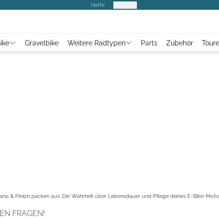
Hefte
Produkte
ike
Gravelbike
Weitere Radtypen
Parts
Zubehör
Tour
ano & Pinion packen aus: Die Wahrheit über Lebensdauer und Pflege deines E-Bike-Moto
EN FRAGEN!