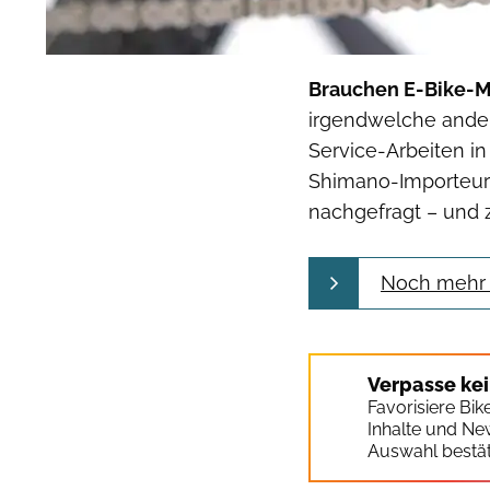
Brauchen E-Bike-M
irgendwelche ander
Service-Arbeiten i
Shimano-Importeur 
nachgefragt – und z
Noch mehr A
Verpasse ke
Favorisiere Bi
Inhalte und Ne
Auswahl bestät