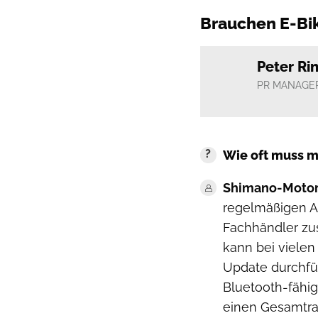
Brauchen E-Bi
Peter Ri
PR MANAGER
Wie oft muss m
Shimano-Motore
regelmäßigen Ab
Fachhändler zu
kann bei viele
Update durchfü
Bluetooth-fähig
einen Gesamtrad