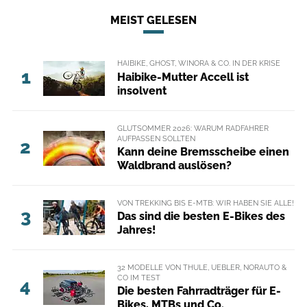
MEIST GELESEN
HAIBIKE, GHOST, WINORA & CO. IN DER KRISE
1
Haibike-Mutter Accell ist
insolvent
GLUTSOMMER 2026: WARUM RADFAHRER
AUFPASSEN SOLLTEN
2
Kann deine Bremsscheibe einen
Waldbrand auslösen?
VON TREKKING BIS E-MTB: WIR HABEN SIE ALLE!
3
Das sind die besten E-Bikes des
Jahres!
32 MODELLE VON THULE, UEBLER, NORAUTO &
CO IM TEST
4
Die besten Fahrradträger für E-
Bikes, MTBs und Co.