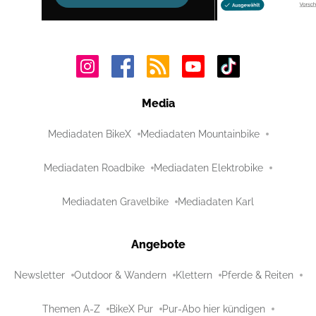
Media
Mediadaten BikeX
Mediadaten Mountainbike
Mediadaten Roadbike
Mediadaten Elektrobike
Mediadaten Gravelbike
Mediadaten Karl
Angebote
Newsletter
Outdoor & Wandern
Klettern
Pferde & Reiten
Themen A-Z
BikeX Pur
Pur-Abo hier kündigen