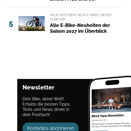
NEUE MOTOREN, NEUE E-BIKES, NEUES
ZUBEHÖR
5
Alle E-Bike-Neuheiten der
Saison 2027 im Überblick
Newsletter
Dein Bike, deine Welt!
Erhalte die besten Tipps,
Tests und News direkt in
dein Postfach!
Kostenlos abonnieren