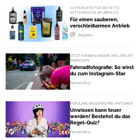
20 PRODUKTE FÜR DIE KETTE:
KETTENWACHS IM ÜBERLICK
Für einen sauberen,
verschleißarmen Antrieb
Ratgeber
JETZT KÖNNEN ANDERE INFLUENCER
EINPACKEN
Fahrradfotografie: So wirst
du zum Instagram-Star
Fahrrad Blog
POPULÄRE RADVERKEHRS-IRRTÜMER
Unwissen kann teuer
werden! Bestehst du das
Regel-Quiz?
Fahrrad Blog