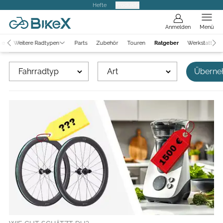
Hefte
Produkte
Anmelden
Menü
ke
Weitere Radtypen
Parts
Zubehör
Touren
Ratgeber
Werkstatt
Fahrradtyp
Art
Überne