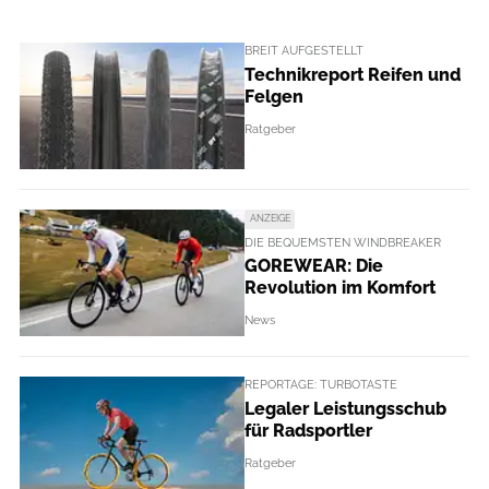
BREIT AUFGESTELLT
Technikreport Reifen und
Felgen
Ratgeber
ANZEIGE
DIE BEQUEMSTEN WINDBREAKER
GOREWEAR: Die
Revolution im Komfort
News
REPORTAGE: TURBOTASTE
Legaler Leistungsschub
für Radsportler
Ratgeber