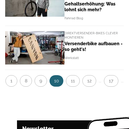
Gehaltserhöhung: Was
lohnt sich mehr?
Fahrrad Blog
DIREKTVERSENDER-BIKES CLEVER
MONTIEREN
Versenderbike aufbauen -
so geht's!
Werkstatt
1
8
9
10
11
12
17
...
...
Newsletter