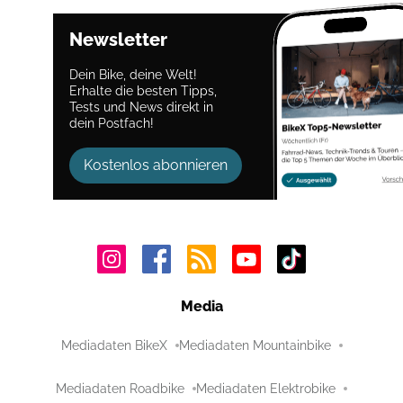
Newsletter
Dein Bike, deine Welt!
Erhalte die besten Tipps,
Tests und News direkt in
dein Postfach!
Kostenlos abonnieren
Media
Mediadaten BikeX
Mediadaten Mountainbike
Mediadaten Roadbike
Mediadaten Elektrobike