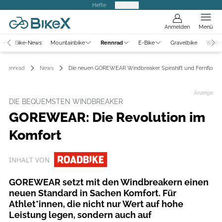
Hefte
Produkte
Anmelden
Menü
ter
Bike-News
Mountainbike
Rennrad
E-Bike
Gravelbike
Weite
Rennrad
News
Die neuen GOREWEAR Windbreaker Spinshift und Fernflow
Anzeige
DIE BEQUEMSTEN WINDBREAKER
GOREWEAR: Die Revolution im
Komfort
INHALT VON
GOREWEAR setzt mit den Windbreakern einen
neuen Standard in Sachen Komfort. Für
Athlet*innen, die nicht nur Wert auf hohe
Leistung legen, sondern auch auf