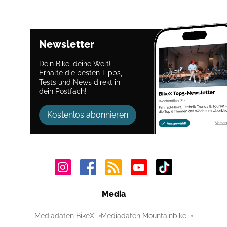
Newsletter
Dein Bike, deine Welt!
Erhalte die besten Tipps,
Tests und News direkt in
dein Postfach!
Kostenlos abonnieren
Media
Mediadaten BikeX
Mediadaten Mountainbike