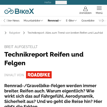
Hefte
Produkte
Anmelden
Menü
er
Bike-News
Mountainbike
Rennrad
E-Bike
Gravelbike
Weiter
ad
Ratgeber
Technikreport: Alles zum Trend von breiten Reifen und Laufräder
BREIT AUFGESTELLT
Technikreport Reifen und
Felgen
INHALT VON
Rennrad-/Gravelbike-Felgen werden immer
breiter. Reifen auch. Warum eigentlich? Wie
wirkt sich das auf Fahrgefühl, Aerodynamik,
Sicherheit aus? Und wo geht die Reise hin? Hier
gibt’s die Fakten.