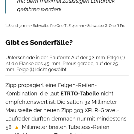
mit dem maximal zulässigen Luftdruck
gefahren werden!
Fotolia/ Dagmar Behringer
*28 und 32 mm = Schwalbe Pro One TLE, 40 mm = Schwalbe G-One R Pro
Gibt es Sonderfälle?
Agron Beqiri
Unterschiede in der Bauform: Auf der 32-mm-Felge (r.)
ist die Flanke des 45-mm-Pneus gerade, auf der 25-
mm-Felge (l.) leicht gewölbt.
Zipp propagiert eine Felgen-Reifen-
Kombination, die laut
ETRTO-Tabelle
nicht
empfehlenswert ist: Die satten 32 Millimeter
Maulweite der neuen Zipp 303 XPLR-Gravel-
Laufräder dürften demnach nur mit mindestens
58
Millimeter breiten Tubeless-Reifen