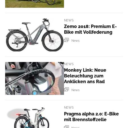
NEWS
Zemo 2018: Premium E-
Bike mit Vollfederung
News
NEWS
Monkey Link: Neue
Beleuchtung zum
Anklicken ans Rad
News
NEWS
Pragma alpha 2.0: E-Bike
mit Brennstoffzelle
News