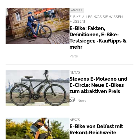
ANZEIGE
E-BIKE: ALLES, WAS SIE WISSEN
MÜSSEN!
E-Bike: Fakten,
Definitionen, E-Bike-
Testsieger, -Kauftipps &
mehr
Parts
NEWS
Stevens E-Molveno und
E-Circle: Neue E-Bikes
zum attraktiven Preis
News
NEWS
E-Bike von Delfast mit
Rekord-Reichweite