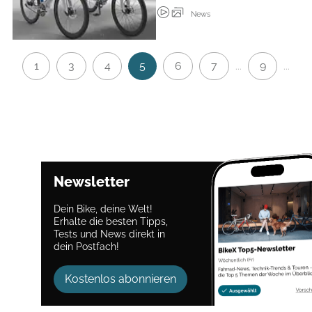
News
1
3
4
5
6
7
9
...
...
Newsletter
Dein Bike, deine Welt!
Erhalte die besten Tipps,
Tests und News direkt in
dein Postfach!
Kostenlos abonnieren