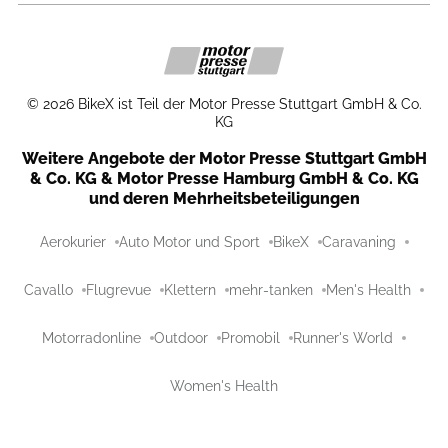
©
2026
BikeX ist Teil der Motor Presse Stuttgart GmbH & Co.
KG
Weitere Angebote der Motor Presse Stuttgart GmbH
& Co. KG & Motor Presse Hamburg GmbH & Co. KG
und deren Mehrheitsbeteiligungen
Aerokurier
Auto Motor und Sport
BikeX
Caravaning
Cavallo
Flugrevue
Klettern
mehr-tanken
Men's Health
Motorradonline
Outdoor
Promobil
Runner's World
Women's Health