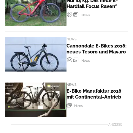
Nur 14 kg: Das neue E-
Hardtail Focus Raven²
News
NEWS
Cannondale E-Bikes 2018:
neues Tesoro und Mavaro
News
NEWS
E-Bike Manufaktur 2018
mit Continental-Antrieb
News
ANZEIGE