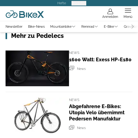
Hefte
Produkte
Anmelden
Menü
Newsletter
Bike-News
Mountainbike
Rennrad
E-Bike
Gravelbi
Mehr zu Pedelecs
NEWS
1600 Watt: Exess HP-E180
News
NEWS
Abgefahrene E-Bikes:
Utopia Velo übernimmt
Pedersen Manufaktur
News