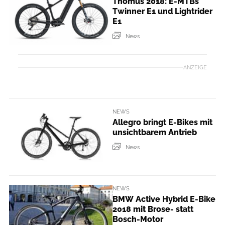
Thömus 2018: E-MTBs
Twinner E1 und Lightrider
E1
News
ANZEIGE
NEWS
Allegro bringt E-Bikes mit
unsichtbarem Antrieb
News
NEWS
BMW Active Hybrid E-Bike
2018 mit Brose- statt
Bosch-Motor