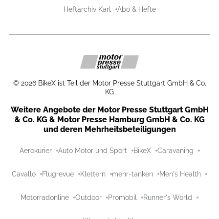
Heftarchiv Karl
Abo & Hefte
©
2026
BikeX ist Teil der Motor Presse Stuttgart GmbH & Co.
KG
Weitere Angebote der Motor Presse Stuttgart GmbH
& Co. KG & Motor Presse Hamburg GmbH & Co. KG
und deren Mehrheitsbeteiligungen
Aerokurier
Auto Motor und Sport
BikeX
Caravaning
Cavallo
Flugrevue
Klettern
mehr-tanken
Men's Health
Motorradonline
Outdoor
Promobil
Runner's World