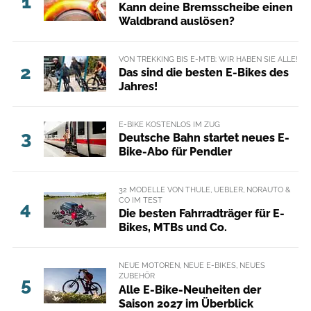
1
Kann deine Bremsscheibe einen
Waldbrand auslösen?
VON TREKKING BIS E-MTB: WIR HABEN SIE ALLE!
2
Das sind die besten E-Bikes des
Jahres!
E-BIKE KOSTENLOS IM ZUG
3
Deutsche Bahn startet neues E-
Bike-Abo für Pendler
32 MODELLE VON THULE, UEBLER, NORAUTO &
CO IM TEST
4
Die besten Fahrradträger für E-
Bikes, MTBs und Co.
NEUE MOTOREN, NEUE E-BIKES, NEUES
ZUBEHÖR
5
Alle E-Bike-Neuheiten der
Saison 2027 im Überblick