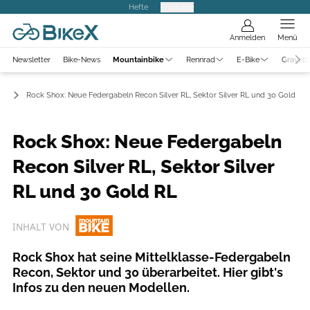
Hefte
Produkte
Anmelden
Menü
Newsletter
Bike-News
Mountainbike
Rennrad
E-Bike
Gravelb
ws
Rock Shox: Neue Federgabeln Recon Silver RL, Sektor Silver RL und 30 Gold RL
Rock Shox: Neue Federgabeln
Recon Silver RL, Sektor Silver
RL und 30 Gold RL
INHALT VON
Rock Shox hat seine Mittelklasse-Federgabeln
Recon, Sektor und 30 überarbeitet. Hier gibt's
Infos zu den neuen Modellen.