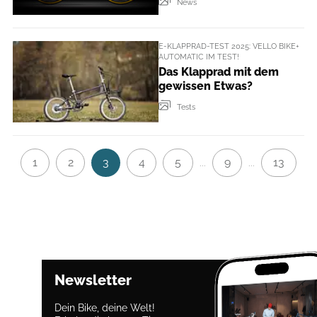
News
E-KLAPPRAD-TEST 2025: VELLO BIKE+
AUTOMATIC IM TEST!
Das Klapprad mit dem
gewissen Etwas?
Tests
1
2
3
4
5
9
13
...
...
Newsletter
Dein Bike, deine Welt!