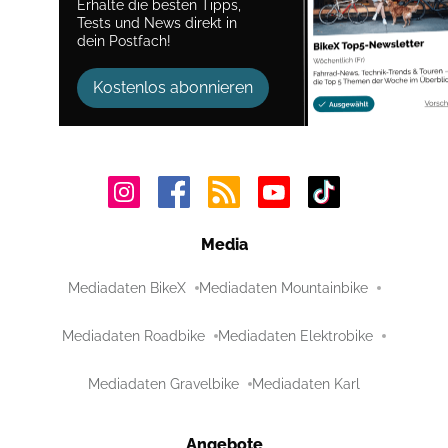
Erhalte die besten Tipps,
Tests und News direkt in
dein Postfach!
Kostenlos abonnieren
Media
Mediadaten BikeX
Mediadaten Mountainbike
Mediadaten Roadbike
Mediadaten Elektrobike
Mediadaten Gravelbike
Mediadaten Karl
Angebote