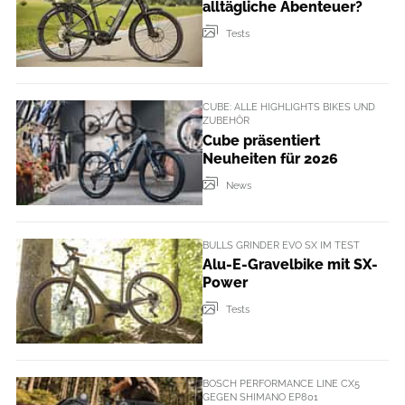
alltägliche Abenteuer?
Tests
CUBE: ALLE HIGHLIGHTS BIKES UND
ZUBEHÖR
Cube präsentiert
Neuheiten für 2026
News
BULLS GRINDER EVO SX IM TEST
Alu-E-Gravelbike mit SX-
Power
Tests
BOSCH PERFORMANCE LINE CX5
GEGEN SHIMANO EP801