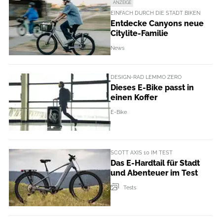
ANZEIGE
EINFACH DURCH DIE STADT BIKEN
Entdecke Canyons neue
Citylite-Familie
News
DESIGN-RAD LEMMO ZERO
Dieses E-Bike passt in
einen Koffer
E-Bike
SCOTT AXIS 10 IM TEST
Das E-Hardtail für Stadt
und Abenteuer im Test
Tests