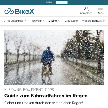
Hefte
Produkte
Anmelden
Menü
ws
Mountainbike
Rennrad
E-Bike
Gravelbike
Weitere Radtypen
KLEIDUNG, EQUIPMENT, TIPPS
Guide zum Fahrradfahren im Regen
Sicher und trocken durch den winterlichen Regen!