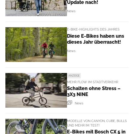
Update nach!
News
E-BIKE-HIGHLIGHTS DES JAHRES
Diese E-Bikes haben uns
dieses Jahr überrascht!
News
ANZEIGE
MEHR FLOW IM STADTVERKEHR
Schalten ohne Stress –
3X3 NINE
News
MODELLE VON CANYON, CUBE, BULLS
UND MEHR IM TEST!
E-Bikes mit Bosch CX 5 in