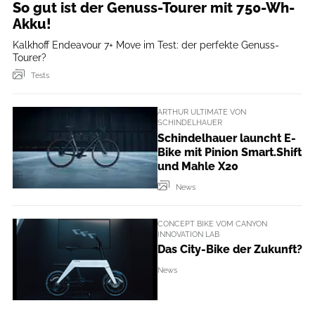
So gut ist der Genuss-Tourer mit 750-Wh-
Akku!
Kalkhoff Endeavour 7+ Move im Test: der perfekte Genuss-
Tourer?
Tests
ARTHUR ULTIMATE VON
SCHINDELHAUER
Schindelhauer launcht E-
Bike mit Pinion Smart.Shift
und Mahle X20
News
CONCEPT BIKE VOM CANYON
INNOVATION LAB
Das City-Bike der Zukunft?
News