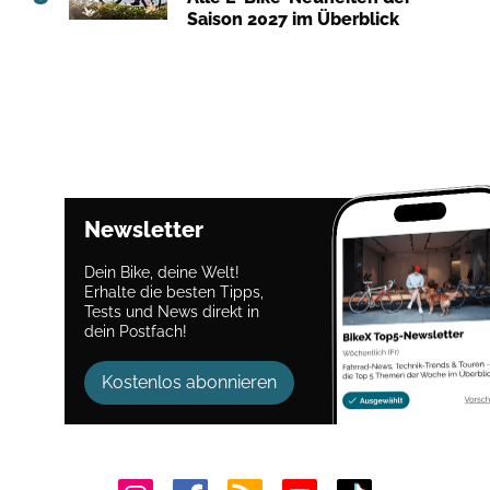
Saison 2027 im Überblick
Newsletter
Dein Bike, deine Welt!
Erhalte die besten Tipps,
Tests und News direkt in
dein Postfach!
Kostenlos abonnieren