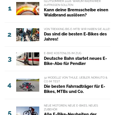
GLUTSOMMER 2026: WARUM RADFAHRER
AUFPASSEN SOLLTEN
1
Kann deine Bremsscheibe einen
Waldbrand auslösen?
VON TREKKING BIS E-MTB: WIR HABEN SIE ALLE!
2
Das sind die besten E-Bikes des
Jahres!
E-BIKE KOSTENLOS IM ZUG
3
Deutsche Bahn startet neues E-
Bike-Abo für Pendler
32 MODELLE VON THULE, UEBLER, NORAUTO &
CO IM TEST
4
Die besten Fahrradträger für E-
Bikes, MTBs und Co.
NEUE MOTOREN, NEUE E-BIKES, NEUES
ZUBEHÖR
5
Alle E-Bike-Neuheiten der