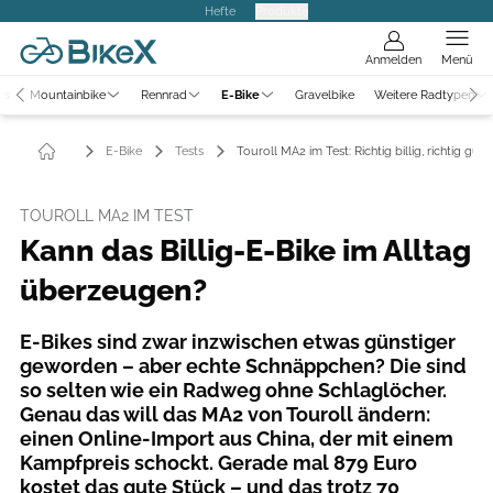
Hefte
Produkte
Anmelden
Menü
ws
Mountainbike
Rennrad
E-Bike
Gravelbike
Weitere Radtypen
E-Bike
Tests
Touroll MA2 im Test: Richtig billig, richtig gut?
TOUROLL MA2 IM TEST
Kann das Billig-E-Bike im Alltag
überzeugen?
E-Bikes sind zwar inzwischen etwas günstiger
geworden – aber echte Schnäppchen? Die sind
so selten wie ein Radweg ohne Schlaglöcher.
Genau das will das MA2 von Touroll ändern:
einen Online-Import aus China, der mit einem
Kampfpreis schockt. Gerade mal 879 Euro
kostet das gute Stück – und das trotz 70