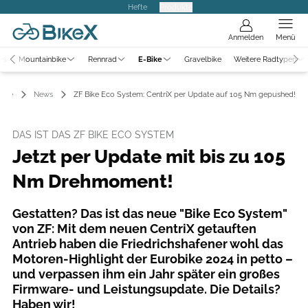
Hefte
Produkte
Anmelden
Menü
ws
Mountainbike
Rennrad
E-Bike
Gravelbike
Weitere Radtypen
Bike
News
ZF Bike Eco System: CentriX per Update auf 105 Nm gepushed!
DAS IST DAS ZF BIKE ECO SYSTEM
Jetzt per Update mit bis zu 105
Nm Drehmoment!
Gestatten? Das ist das neue "Bike Eco System"
von ZF: Mit dem neuen CentriX getauften
Antrieb haben die Friedrichshafener wohl das
Motoren-Highlight der Eurobike 2024 in petto –
und verpassen ihm ein Jahr später ein großes
Firmware- und Leistungsupdate. Die Details?
Haben wir!