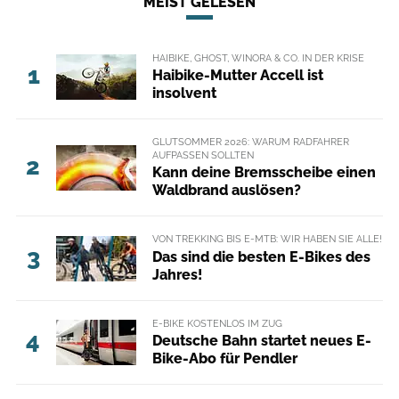
MEIST GELESEN
HAIBIKE, GHOST, WINORA & CO. IN DER KRISE
1
Haibike-Mutter Accell ist
insolvent
GLUTSOMMER 2026: WARUM RADFAHRER
AUFPASSEN SOLLTEN
2
Kann deine Bremsscheibe einen
Waldbrand auslösen?
VON TREKKING BIS E-MTB: WIR HABEN SIE ALLE!
3
Das sind die besten E-Bikes des
Jahres!
E-BIKE KOSTENLOS IM ZUG
4
Deutsche Bahn startet neues E-
Bike-Abo für Pendler