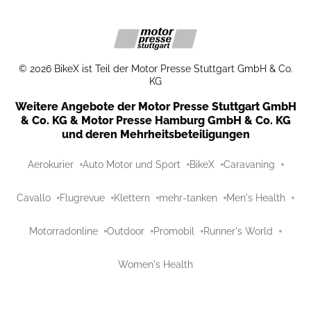
©
2026
BikeX ist Teil der Motor Presse Stuttgart GmbH & Co.
KG
Weitere Angebote der Motor Presse Stuttgart GmbH
& Co. KG & Motor Presse Hamburg GmbH & Co. KG
und deren Mehrheitsbeteiligungen
Aerokurier
Auto Motor und Sport
BikeX
Caravaning
Cavallo
Flugrevue
Klettern
mehr-tanken
Men's Health
Motorradonline
Outdoor
Promobil
Runner's World
Women's Health