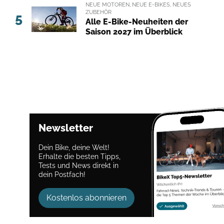
NEUE MOTOREN, NEUE E-BIKES, NEUES
ZUBEHÖR
5
Alle E-Bike-Neuheiten der
Saison 2027 im Überblick
Newsletter
Dein Bike, deine Welt!
Erhalte die besten Tipps,
Tests und News direkt in
dein Postfach!
Kostenlos abonnieren