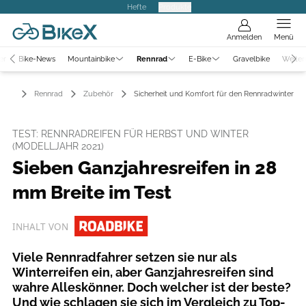
Hefte
Produkte
Anmelden
Menü
er
Bike-News
Mountainbike
Rennrad
E-Bike
Gravelbike
Weiter
Rennrad
Zubehör
Sicherheit und Komfort für den Rennradwinter
TEST: RENNRADREIFEN FÜR HERBST UND WINTER
(MODELLJAHR 2021)
Sieben Ganzjahresreifen in 28
mm Breite im Test
INHALT VON
Viele Rennradfahrer setzen sie nur als
Winterreifen ein, aber Ganzjahresreifen sind
wahre Alleskönner. Doch welcher ist der beste?
Und wie schlagen sie sich im Vergleich zu Top-