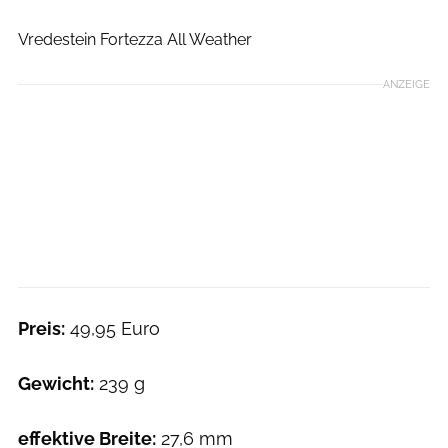
Det Göckeritz
Vredestein Fortezza All Weather
ANZEIGE
Preis:
49,95 Euro
Gewicht:
239 g
effektive Breite:
27,6 mm