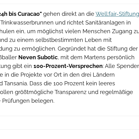
24h bis Curacao"
gehen direkt an die
Well:fair-Stiftun
a Trinkwasserbrunnen und richtet Sanitäranlagen in
ulen ein, um möglichst vielen Menschen Zugang z
nd zu einem selbstbestimmten Leben mit
dung zu ermöglichen. Gegründet hat die Stiftung der
ßballer
Neven Subotic
, mit dem Martens persönlich
ftung gibt ein
100-Prozent-Versprechen
: Alle Spende
 in die Projekte vor Ort in den drei Ländern
d Tansania. Dass die 100 Prozent kein leeres
sollen größtmögliche Transparenz und regelmäßige
e Prüfungen belegen.
well:fair-media