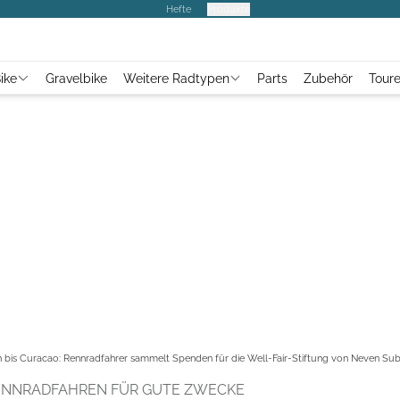
Hefte
Produkte
ike
Gravelbike
Weitere Radtypen
Parts
Zubehör
Tour
 bis Curacao: Rennradfahrer sammelt Spenden für die Well-Fair-Stiftung von Neven Sub
RENNRADFAHREN FÜR GUTE ZWECKE