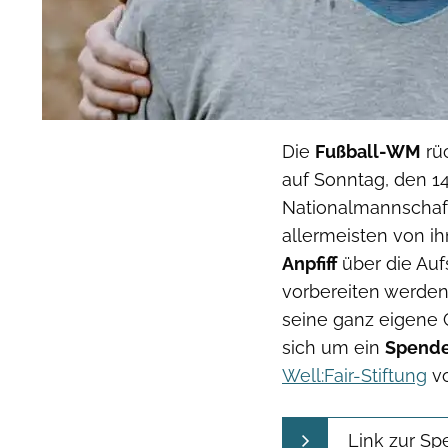
Die
Fußball-WM
rü
auf Sonntag, den 14
Nationalmannschaf
allermeisten von ih
Anpfiff
über die Auf
vorbereiten werden,
seine ganz eigene 
sich um ein
Spende
Well:Fair-Stiftung
vo
Link zur S