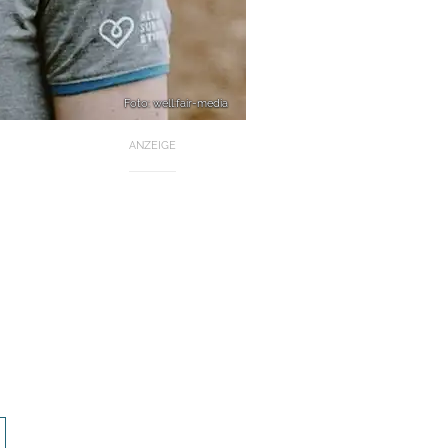
Foto: well:fair-media
ANZEIGE