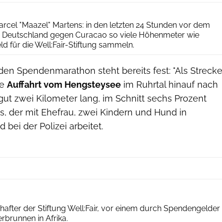
Marcel Martens
arcel "Maazel" Martens: in den letzten 24 Stunden vor dem
 Deutschland gegen Curacao so viele Höhenmeter wie
d für die Well:Fair-Stiftung sammeln.
den Spendenmarathon steht bereits fest: "Als Streck
ie
Auffahrt vom Hengsteysee
im Ruhrtal hinauf nach
ut zwei Kilometer lang, im Schnitt sechs Prozent
ens, der mit Ehefrau, zwei Kindern und Hund in
bei der Polizei arbeitet.
well:fair-media
after der Stiftung Well:Fair, vor einem durch Spendengelder
rbrunnen in Afrika.