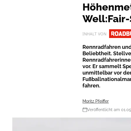
Höhenmet
Well:Fair-
INHALT VON
Rennradfahren und 
Beliebtheit. Stell
Rennradfahrerinnen
vor. Er sammelt Spe
unmittelbar vor d
Fußballnationalma
fahren.
Moritz Pfeiffer
Veröffentlicht am 01.0