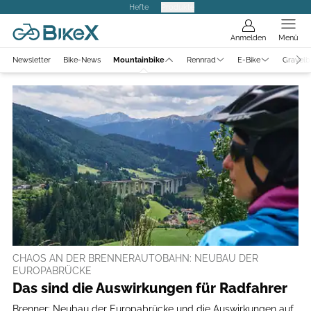
Hefte
Produkte
Anmelden
Menü
Newsletter
Bike-News
Mountainbike
Rennrad
E-Bike
Gravelb
CHAOS AN DER BRENNERAUTOBAHN: NEUBAU DER
EUROPABRÜCKE
Das sind die Auswirkungen für Radfahrer
Brenner: Neubau der Europabrücke und die Auswirkungen auf