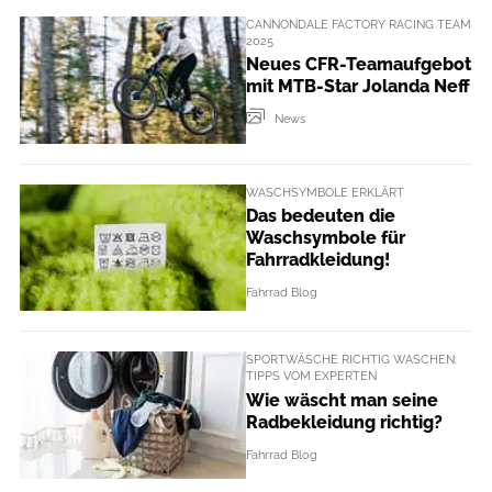
CANNONDALE FACTORY RACING TEAM
2025
Neues CFR-Teamaufgebot
mit MTB-Star Jolanda Neff
News
WASCHSYMBOLE ERKLÄRT
Das bedeuten die
Waschsymbole für
Fahrradkleidung!
Fahrrad Blog
SPORTWÄSCHE RICHTIG WASCHEN:
TIPPS VOM EXPERTEN
Wie wäscht man seine
Radbekleidung richtig?
Fahrrad Blog