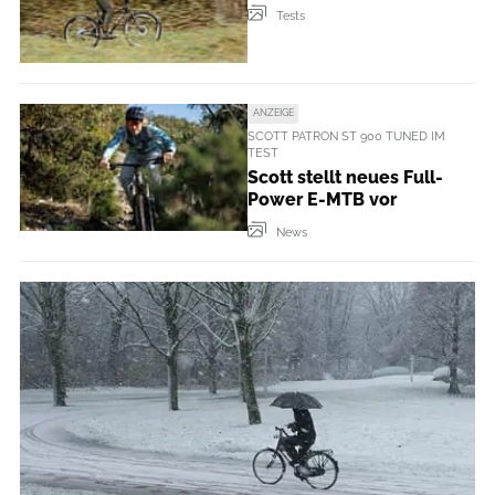
Tests
ANZEIGE
SCOTT PATRON ST 900 TUNED IM
TEST
Scott stellt neues Full-
Power E-MTB vor
News