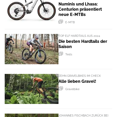
Numinis und Lhasa:
Centurion präsentiert
neue E-MTBs
E-MTB
TOP ELF HARDTAILS AUS 2024
Die besten Hardtails der
Saison
Tests
ZEHN GRAVELBIKES IM CHECK
Alle lieben Gravel!
Gravelbike
JOHANNES FISCHBACH ZURÜCK BEI