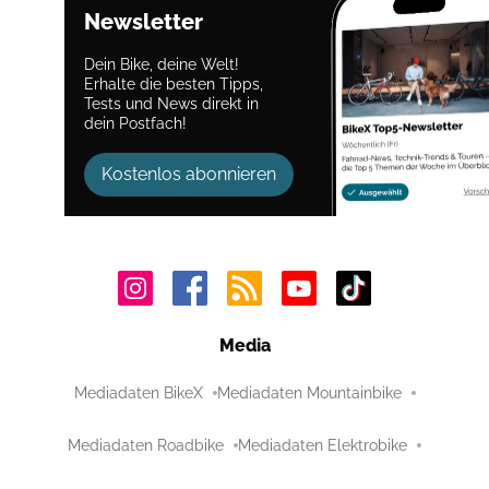
Newsletter
Dein Bike, deine Welt!
Erhalte die besten Tipps,
Tests und News direkt in
dein Postfach!
Kostenlos abonnieren
Media
Mediadaten BikeX
Mediadaten Mountainbike
Mediadaten Roadbike
Mediadaten Elektrobike