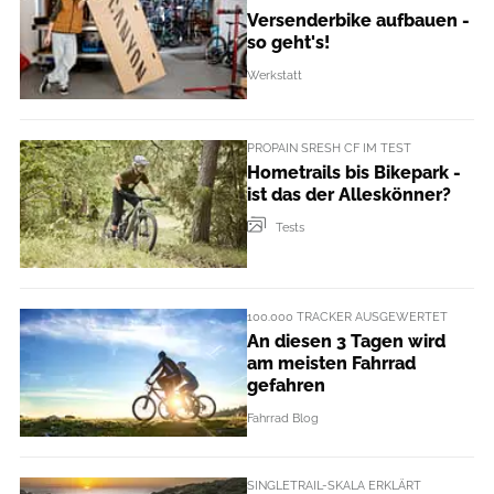
Versenderbike aufbauen -
so geht's!
Werkstatt
PROPAIN SRESH CF IM TEST
Hometrails bis Bikepark -
ist das der Alleskönner?
Tests
100.000 TRACKER AUSGEWERTET
An diesen 3 Tagen wird
am meisten Fahrrad
gefahren
Fahrrad Blog
SINGLETRAIL-SKALA ERKLÄRT