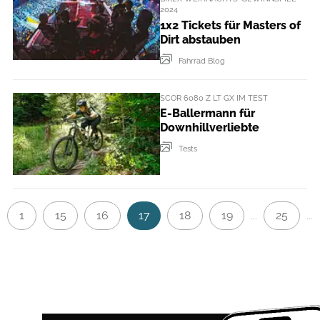
2024
1x2 Tickets für Masters of
Dirt abstauben
Fahrrad Blog
SCOR 6080 Z LT GX IM TEST
E-Ballermann für
Downhillverliebte
Tests
1
15
16
17
18
19
25
...
...