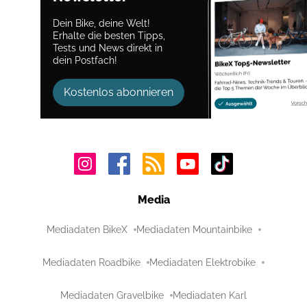
Dein Bike, deine Welt!
Erhalte die besten Tipps,
Tests und News direkt in
dein Postfach!
Kostenlos abonnieren
Media
Mediadaten BikeX
Mediadaten Mountainbike
Mediadaten Roadbike
Mediadaten Elektrobike
Mediadaten Gravelbike
Mediadaten Karl