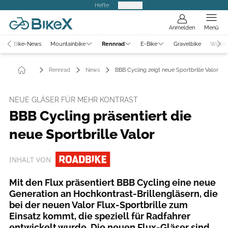
Hefte
Produkte
Anmelden
Menü
er
Bike-News
Mountainbike
Rennrad
E-Bike
Gravelbike
Weiter
Rennrad
News
BBB Cycling zeigt neue Sportbrille Valor Fl
NEUE GLÄSER FÜR MEHR KONTRAST
BBB Cycling präsentiert die
neue Sportbrille Valor
INHALT VON
Mit den Flux präsentiert BBB Cycling eine neue
Generation an Hochkontrast-Brillengläsern, die
bei der neuen Valor Flux-Sportbrille zum
Einsatz kommt, die speziell für Radfahrer
entwickelt wurde. Die neuen Flux-Gläser sind