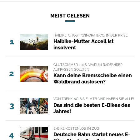
MEIST GELESEN
HAIBIKE, GHOST, WINORA & CO. IN DER KRISE
1
Haibike-Mutter Accell ist
insolvent
GLUTSOMMER 2026: WARUM RADFAHRER
AUFPASSEN SOLLTEN
2
Kann deine Bremsscheibe einen
Waldbrand auslösen?
VON TREKKING BIS E-MTB: WIR HABEN SIE ALLE!
3
Das sind die besten E-Bikes des
Jahres!
E-BIKE KOSTENLOS IM ZUG
4
Deutsche Bahn startet neues E-