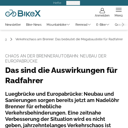
Hefte
Produkte
Anmelden
Menü
Newsletter
Bike-News
Mountainbike
Rennrad
E-Bike
Gravelbi
 Blog
Verkehrschaos am Brenner: Das bedeutet die Megabaustelle für Radfahrer
CHAOS AN DER BRENNERAUTOBAHN: NEUBAU DER
EUROPABRÜCKE
Das sind die Auswirkungen für
Radfahrer
Luegbrücke und Europabrücke: Neubau und
Sanierungen sorgen bereits jetzt am Nadelöhr
Brenner für erhebliche
Verkehrsbehinderungen. Eine zeitnahe
Verbesserung der Situation wird es nicht
geben, jahrzehntelanges Verkehrschaos ist