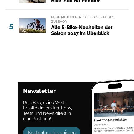
Bike-Abo für Pendler
NEUE MOTOREN, NEUE E-BIKES, NEUES
ZUBEHÖR
5
Alle E-Bike-Neuheiten der
Saison 2027 im Überblick
Newsletter
Dein Bike, deine Welt!
Erhalte die besten Tipps,
Tests und News direkt in
dein Postfach!
Kostenlos abonnieren