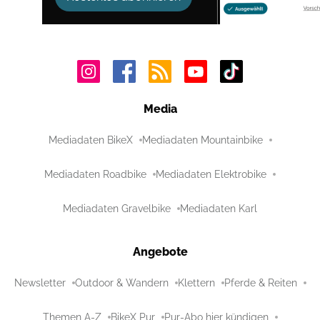
Media
Mediadaten BikeX
Mediadaten Mountainbike
Mediadaten Roadbike
Mediadaten Elektrobike
Mediadaten Gravelbike
Mediadaten Karl
Angebote
Newsletter
Outdoor & Wandern
Klettern
Pferde & Reiten
Themen A-Z
BikeX Pur
Pur-Abo hier kündigen