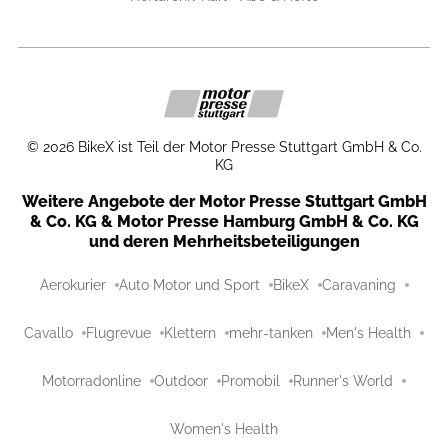
©
2026
BikeX ist Teil der Motor Presse Stuttgart GmbH & Co.
KG
Weitere Angebote der Motor Presse Stuttgart GmbH
& Co. KG & Motor Presse Hamburg GmbH & Co. KG
und deren Mehrheitsbeteiligungen
Aerokurier
Auto Motor und Sport
BikeX
Caravaning
Cavallo
Flugrevue
Klettern
mehr-tanken
Men's Health
Motorradonline
Outdoor
Promobil
Runner's World
Women's Health