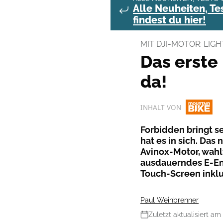
Alle Neuheiten, T
findest du hier!
MIT DJI-MOTOR: LIG
Das erste
da!
INHALT VON
Forbidden bringt s
hat es in sich. Da
Avinox-Motor, wahlw
ausdauerndes E-En
Touch-Screen inklu
Paul Weinbrenner
Zuletzt aktualisiert am