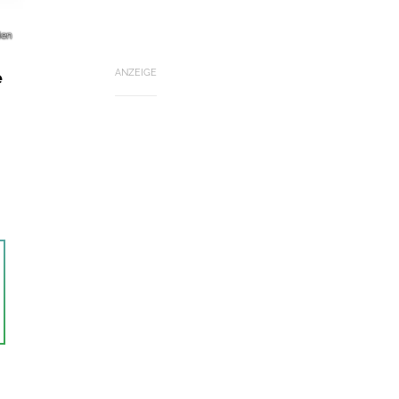
den
ANZEIGE
e
-