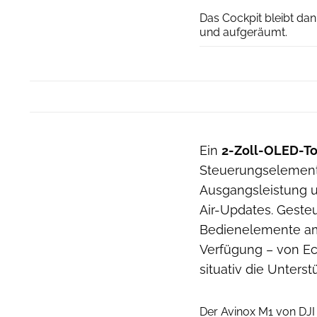
Das Cockpit bleibt da
und aufgeräumt.
Ein
2-Zoll-OLED-T
Steuerungselement.
Ausgangsleistung u
Air-Updates. Geste
Bedienelemente am
Verfügung – von Eco
situativ die Unters
Der Avinox M1 von DJI 