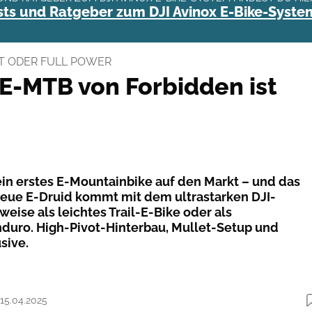
ests und Ratgeber zum DJI Avinox E-Bike-Syste
HT ODER FULL POWER
 E-MTB von Forbidden ist
ein erstes E-Mountainbike auf den Markt – und das
s neue E-Druid kommt mit dem ultrastarken DJI-
eise als leichtes Trail-E-Bike oder als
duro. High-Pivot-Hinterbau, Mullet-Setup und
sive.
 15.04.2025