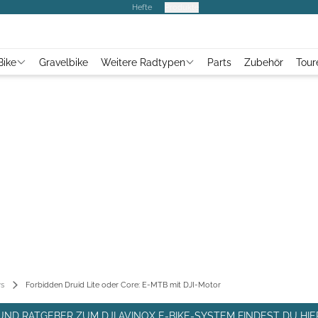
Hefte
Produkte
Bike
Gravelbike
Weitere Radtypen
Parts
Zubehör
Tour
s
Forbidden Druid Lite oder Core: E-MTB mit DJI-Motor
UND RATGEBER ZUM DJI AVINOX E-BIKE-SYSTEM FINDEST DU HIE