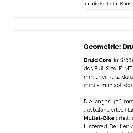
auf die Kette. Im Boo
Geometrie: Dru
Druid Core
: In Grö
des Full-Size-E-MT
mm eher kurz, dafür
mm) – man soll der
Die langen 456-mm-
ausbalanciertes Han
Mullet-Bike
erhältl
Hinterrad. Der Lenk