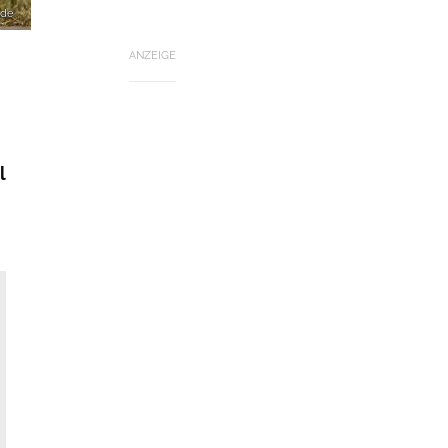
.de
ANZEIGE
l