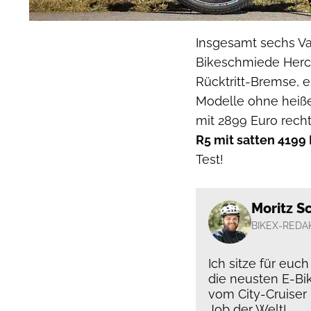
Insgesamt sechs Var
Bikeschmiede Hercu
Rücktritt-Bremse, e
Modelle ohne heiße
mit 2899 Euro rech
R5 mit satten 4199
Test!
Moritz S
BIKEX-REDA
Ich sitze für euc
die neusten E-Bi
vom City-Cruiser
Job der Welt!