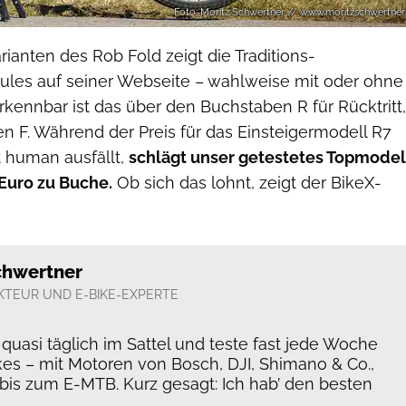
Foto: Moritz Schwertner // www.moritzschwertner
ianten des Rob Fold zeigt die Traditions-
les auf seiner Webseite – wahlweise mit oder ohne
rkennbar ist das über den Buchstaben R für Rücktritt,
n F. Während der Preis für das Einsteigermodell R7
t human ausfällt,
schlägt unser getestetes Topmodel
 Euro zu Buche.
Ob sich das lohnt, zeigt der BikeX-
chwertner
KTEUR UND E-BIKE-EXPERTE
h quasi täglich im Sattel und teste fast jede Woche
kes – mit Motoren von Bosch, DJI, Shimano & Co.,
 bis zum E-MTB. Kurz gesagt: Ich hab’ den besten