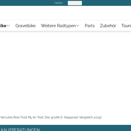
Hefte
Produkte
ike
Gravelbike
Weitere Radtypen
Parts
Zubehör
Tour
Hercules Rob Fold R5 im Test: Der große E-Klapprad-Vergleich 2025!
E, KAUFBERATUNGEN