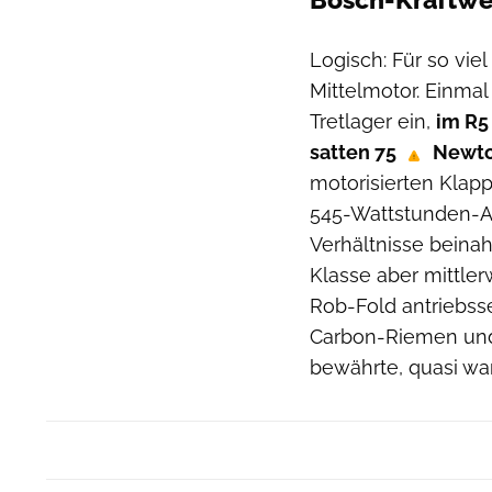
Bosch-Kraftwe
Logisch: Für so vi
Mittelmotor. Einma
Tretlager ein,
im R5
satten 75
Newto
motorisierten Klap
545-Wattstunden-Ak
Verhältnisse beinahe
Klasse aber mittler
Rob-Fold antriebss
Carbon-Riemen und
bewährte, quasi wa