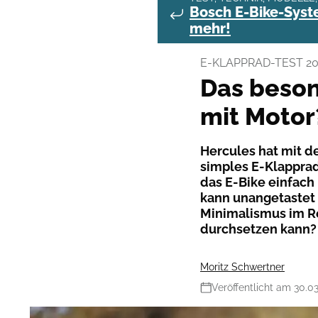
Bosch E-Bike-Syste
mehr!
E-KLAPPRAD-TEST 20
Das beson
mit Motor
Hercules hat mit d
simples E-Klapprad
das E-Bike einfach
kann unangetastet 
Minimalismus im R
durchsetzen kann?
Moritz Schwertner
Veröffentlicht am 30.0