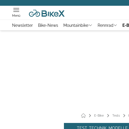
Menü
Newsletter
Bike-News
Mountainbike
Rennrad
E-B
E-Bike
Tests
TEST, TECHNIK, MODELL