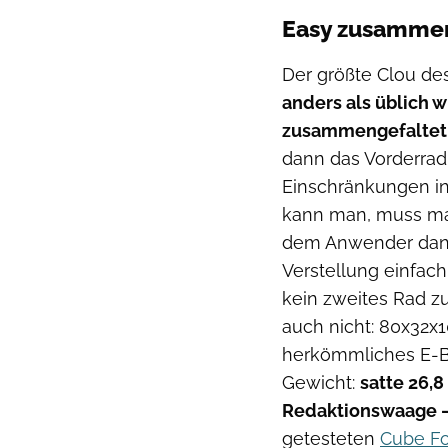
Easy zusammen
Der größte Clou de
anders als üblich 
zusammengefaltet
dann das Vorderrad 
Einschränkungen in
kann man, muss man
dem Anwender dank
Verstellung einfach
kein zweites Rad z
auch nicht: 80x32x1
herkömmliches E-Bik
Gewicht:
satte 26,
Redaktionswaage – 
getesteten
Cube Fo