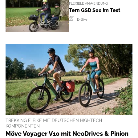
FLEXIBLE ANWENDUNG
Tern GSD S00 im Test
E-Bike
TREKKING E-BIKE MIT DEUTSCHEN HIGHTECH-
KOMPONENTEN
Möve Voyager V10 mit NeoDrives & Pinion