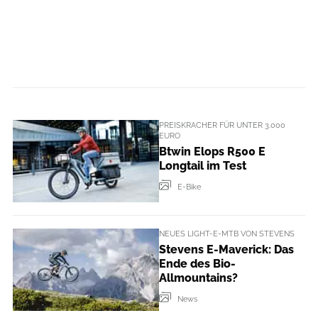
PREISKRACHER FÜR UNTER 3.000
EURO
Btwin Elops R500 E
Longtail im Test
E-Bike
NEUES LIGHT-E-MTB VON STEVENS
Stevens E-Maverick: Das
Ende des Bio-
Allmountains?
News