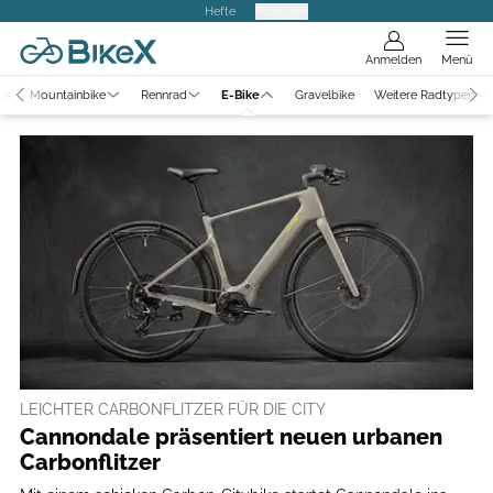
Hefte
Produkte
Anmelden
Menü
ws
Mountainbike
Rennrad
E-Bike
Gravelbike
Weitere Radtypen
LEICHTER CARBONFLITZER FÜR DIE CITY
Cannondale präsentiert neuen urbanen
Carbonflitzer