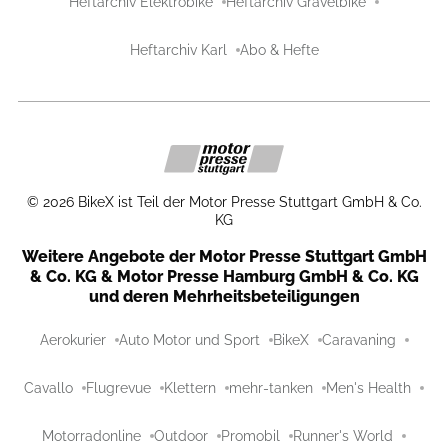
Heftarchiv Elektrobike
Heftarchiv Gravelbike
Heftarchiv Karl
Abo & Hefte
©
2026
BikeX ist Teil der Motor Presse Stuttgart GmbH & Co.
KG
Weitere Angebote der Motor Presse Stuttgart GmbH
& Co. KG & Motor Presse Hamburg GmbH & Co. KG
und deren Mehrheitsbeteiligungen
Aerokurier
Auto Motor und Sport
BikeX
Caravaning
Cavallo
Flugrevue
Klettern
mehr-tanken
Men's Health
Motorradonline
Outdoor
Promobil
Runner's World