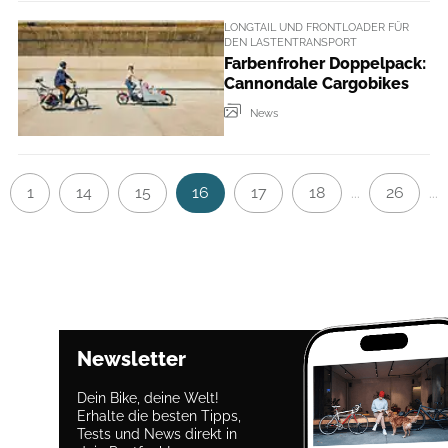
LONGTAIL UND FRONTLOADER FÜR
DEN LASTENTRANSPORT
Farbenfroher Doppelpack:
Cannondale Cargobikes
News
1
14
15
16
17
18
26
...
...
Newsletter
Dein Bike, deine Welt!
Erhalte die besten Tipps,
Tests und News direkt in