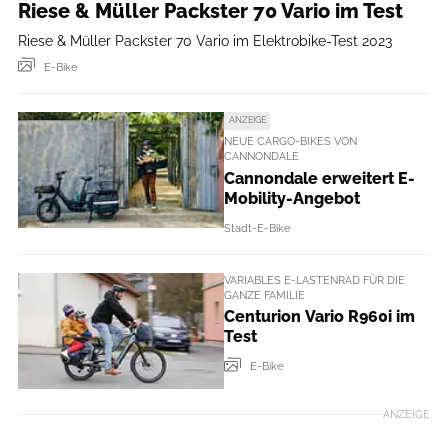
Riese & Müller Packster 70 Vario im Test
Riese & Müller Packster 70 Vario im Elektrobike-Test 2023
E-Bike
ANZEIGE
NEUE CARGO-BIKES VON
CANNONDALE
Cannondale erweitert E-
Mobility-Angebot
Stadt-E-Bike
VARIABLES E-LASTENRAD FÜR DIE
GANZE FAMILIE
Centurion Vario R960i im
Test
E-Bike
ANZEIGE