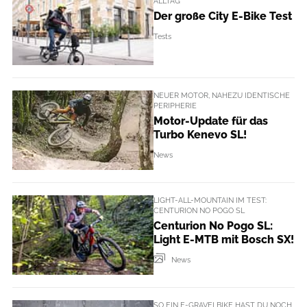
ALLTAG
Der große City E-Bike Test
Tests
NEUER MOTOR, NAHEZU IDENTISCHE
PERIPHERIE
Motor-Update für das
Turbo Kenevo SL!
News
LIGHT-ALL-MOUNTAIN IM TEST:
CENTURION NO POGO SL
Centurion No Pogo SL:
Light E-MTB mit Bosch SX!
News
SO EIN E-GRAVELBIKE HAST DU NOCH