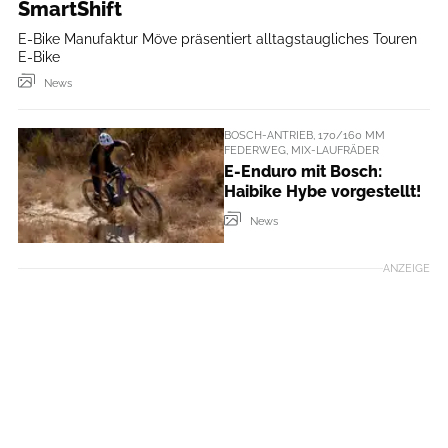
SmartShift
E-Bike Manufaktur Möve präsentiert alltagstaugliches Touren
E-Bike
News
BOSCH-ANTRIEB, 170/160 MM
FEDERWEG, MIX-LAUFRÄDER
E-Enduro mit Bosch:
Haibike Hybe vorgestellt!
News
ANZEIGE