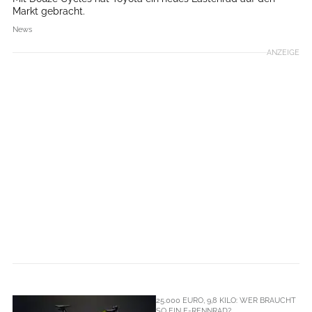
Markt gebracht.
News
ANZEIGE
25.000 EURO, 9,8 KILO: WER BRAUCHT
SO EIN E-RENNRAD?