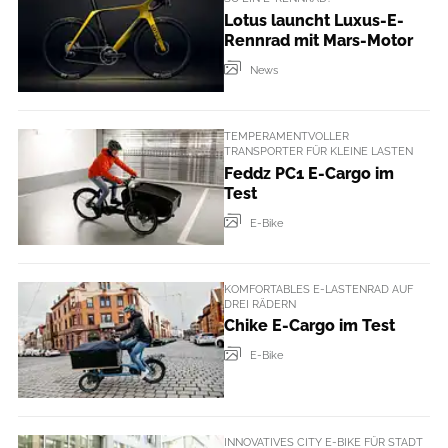
Lotus launcht Luxus-E-
Rennrad mit Mars-Motor
News
TEMPERAMENTVOLLER
TRANSPORTER FÜR KLEINE LASTEN
Feddz PC1 E-Cargo im
Test
E-Bike
KOMFORTABLES E-LASTENRAD AUF
DREI RÄDERN
Chike E-Cargo im Test
E-Bike
INNOVATIVES CITY E-BIKE FÜR STADT