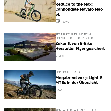
Reduce to the Max:
Cannondale Mavaro Neo
SL
News
RESTRUKTURIERUNG BEIM
SCHWEIZER E-BIKE PIONIER
Zukunft von E-Bike
Hersteller Flyer gesichert
E-Bike
TOP LIGHT-E-MTBS
Megatrend 2023: Light-E-
MTBs in der Übersicht
News
KOMPAKTER LADEMEISTER FÜR