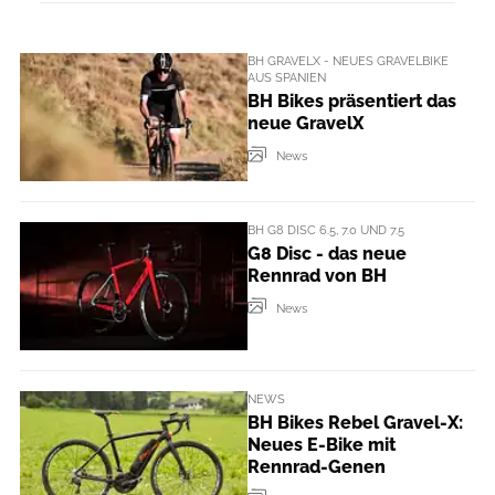
BH GRAVELX - NEUES GRAVELBIKE
AUS SPANIEN
BH Bikes präsentiert das
neue GravelX
News
BH G8 DISC 6.5, 7.0 UND 7.5
G8 Disc - das neue
Rennrad von BH
News
NEWS
BH Bikes Rebel Gravel-X:
Neues E-Bike mit
Rennrad-Genen