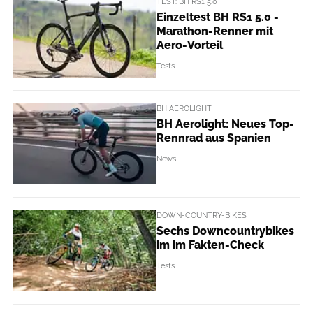
TEST: BH RS1 5.0
Einzeltest BH RS1 5.0 -
Marathon-Renner mit
Aero-Vorteil
Tests
BH AEROLIGHT
BH Aerolight: Neues Top-
Rennrad aus Spanien
News
DOWN-COUNTRY-BIKES
Sechs Downcountrybikes
im im Fakten-Check
Tests