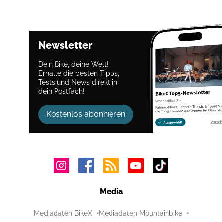
Newsletter
Dein Bike, deine Welt!
Erhalte die besten Tipps,
Tests und News direkt in
dein Postfach!
Kostenlos abonnieren
Media
Mediadaten BikeX
Mediadaten Mountainbike