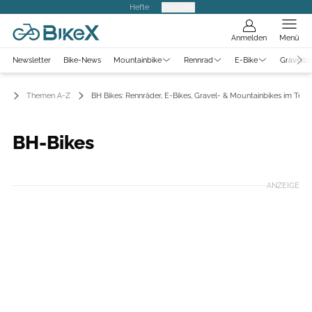
Hefte
Produkte
Anmelden
Menü
Newsletter
Bike-News
Mountainbike
Rennrad
E-Bike
Gravelbi
Themen A-Z
BH Bikes: Rennräder, E-Bikes, Gravel- & Mountainbikes im Test
BH-Bikes
ANZEIGE