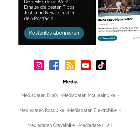
Dein Bike, deine Welt!
Erhalte die besten Tipps,
Tests und News direkt in
dein Postfach!
Kostenlos abonnieren
Media
Mediadaten BikeX
Mediadaten Mountainbike
Mediadaten Roadbike
Mediadaten Elektrobike
Mediadaten Gravelbike
Mediadaten Karl