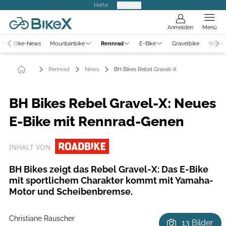
Hefte
Produkte
Anmelden
Menü
er
Bike-News
Mountainbike
Rennrad
E-Bike
Gravelbike
Weiter
Rennrad
News
BH Bikes Rebel Gravel-X
BH Bikes Rebel Gravel-X: Neues
E-Bike mit Rennrad-Genen
INHALT VON
BH Bikes zeigt das Rebel Gravel-X: Das E-Bike
mit sportlichem Charakter kommt mit Yamaha-
Motor und Scheibenbremse.
Christiane Rauscher
13 Bilder